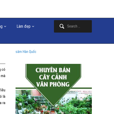
Search
ng
Làm đẹp
for:
sâm Hàn Quốc
g có
c mà
điều
ó là
a ra