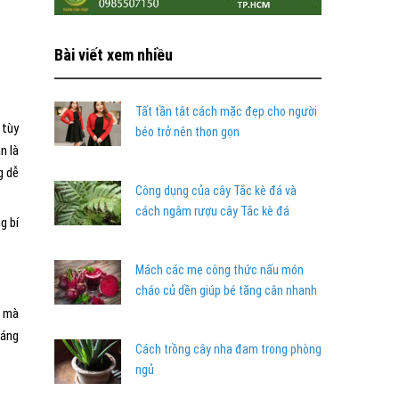
Bài viết xem nhiều
Tất tần tật cách mặc đẹp cho người
 tùy
béo trở nên thon gọn
n là
g dễ
Công dụng của cây Tắc kè đá và
cách ngâm rượu cây Tắc kè đá
g bí
Mách các mẹ công thức nấu món
cháo củ dền giúp bé tăng cân nhanh
ồ mà
sáng
Cách trồng cây nha đam trong phòng
ngủ