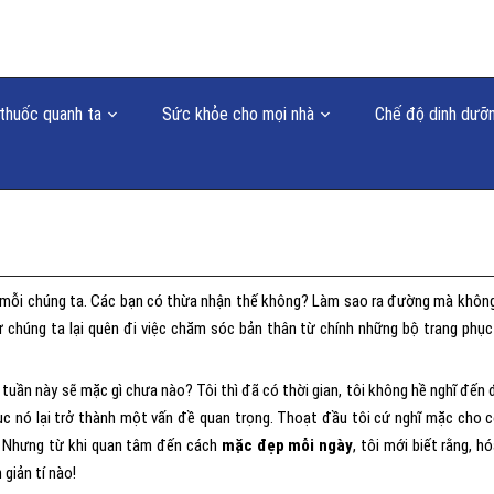
thuốc quanh ta
Sức khỏe cho mọi nhà
Chế độ dinh dưỡ
a mỗi chúng ta. Các bạn có thừa nhận thế không? Làm sao ra đường mà khôn
 chúng ta lại quên đi việc chăm sóc bản thân từ chính những bộ trang phụ
 tuần này sẽ mặc gì chưa nào? Tôi thì đã có thời gian, tôi không hề nghĩ đến 
phục nó lại trở thành một vấn đề quan trọng. Thoạt đầu tôi cứ nghĩ mặc cho c
i. Nhưng từ khi quan tâm đến cách
mặc đẹp mỗi ngày
, tôi mới biết rằng, hó
giản tí nào!