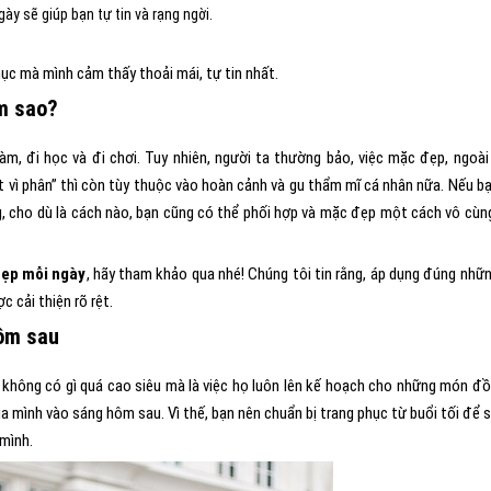
y sẽ giúp bạn tự tin và rạng ngời.
hục mà mình cảm thấy thoải mái, tự tin nhất.
àm sao?
, đi học và đi chơi. Tuy nhiên, người ta thường bảo, việc mặc đẹp, ngoài
ốt vì phân” thì còn tùy thuộc vào hoàn cảnh và gu thẩm mĩ cá nhân nữa. Nếu bạ
ằng, cho dù là cách nào, bạn cũng có thể phối hợp và mặc đẹp một cách vô cùn
ẹp mỗi ngày
, hãy tham khảo qua nhé! Chúng tôi tin rằng, áp dụng đúng nhữn
 cải thiện rõ rệt.
hôm sau
 không có gì quá cao siêu mà là việc họ luôn lên kế hoạch cho những món đ
a mình vào sáng hôm sau. Vì thế, bạn nên chuẩn bị trang phục từ buổi tối để 
 mình.