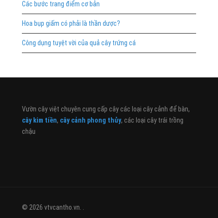
Các bước trang điểm cơ bản
Hoa bụp giấm có phải là thần dược?
Công dụng tuyệt vời của quả cây trứng cá
Vườn cây việt chuyên cung cấp cây các loại cây cảnh để bàn,
cây kim tiền
,
cây cảnh phong thủy
, các loại cây trái trồng
chậu
© 2026 vtvcantho.vn. .