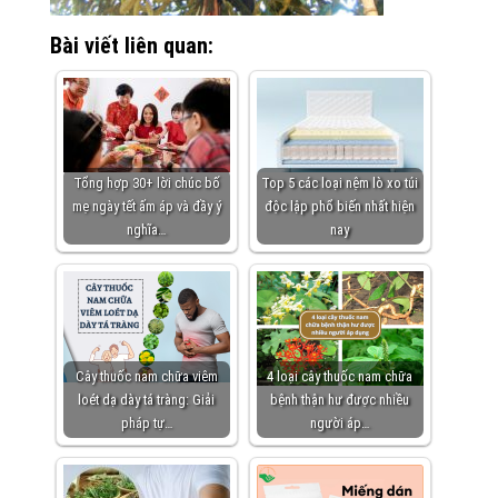
Bài viết liên quan:
Tổng hợp 30+ lời chúc bố
Top 5 các loại nệm lò xo túi
mẹ ngày tết ấm áp và đầy ý
độc lập phổ biến nhất hiện
nghĩa…
nay
Cây thuốc nam chữa viêm
4 loại cây thuốc nam chữa
loét dạ dày tá tràng: Giải
bệnh thận hư được nhiều
pháp tự…
người áp…