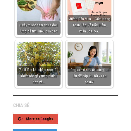
Miếng Dán Mụn – Cẩm Nang
6 cây thuốc nam chữa đau
Toàn Tập Về Đặc Điểm,
lưng dễ tìm, hiệu quả cao
Phân Loại Và…
7 sai lầm khi chăm sóc tóc
Uống canxi sau ăn sáng bao
khiến tóc gãy rụng nhiều
lâu để hấp thu tốt và an
hơn và…
toàn?
CHIA SẺ
Share on Google+