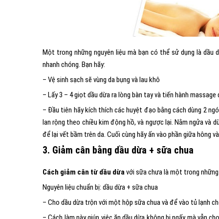
Một trong những nguyên liệu mà bạn có thể sử dụng là dầu d
nhanh chóng. Bạn hãy:
– Vệ sinh sạch sẽ vùng da bụng và lau khô
– Lấy 3 – 4 giọt dầu dừa ra lòng bàn tay và tiến hành massage
– Đầu tiên hãy kích thích các huyệt đạo bằng cách dùng 2 ngó
lan rộng theo chiều kim động hồ, và ngược lại. Nằm ngửa và d
để lại vết bầm trên da. Cuối cùng hãy ấn vào phần giữa hông v
3. Giảm cân bằng dầu dừa + sữa chua
Cách giảm cân từ dầu dừa
với sữa chưa là một trong những 
Nguyên liệu chuẩn bị: dầu dừa + sữa chua
– Cho dầu dừa trộn với một hộp sữa chua và để vào tủ lạnh ch
– Cách làm này giúp việc ăn dầu dừa không bị ngấy mà vẫn cho