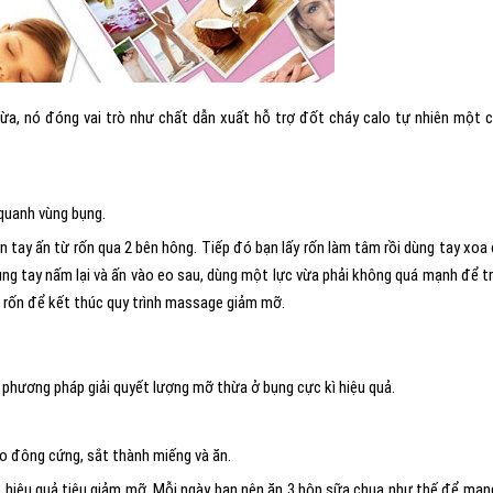
ừa, nó đóng vai trò như chất dẫn xuất hỗ trợ đốt cháy calo tự nhiên một 
 quanh vùng bụng.
n tay ấn từ rốn qua 2 bên hông. Tiếp đó bạn lấy rốn làm tâm rồi dùng tay xoa
ùng tay nấm lại và ấn vào eo sau, dùng một lực vừa phải không quá mạnh để t
à rốn để kết thúc quy trình massage giảm mỡ.
phương pháp giải quyết lượng mỡ thừa ở bụng cực kì hiệu quả.
o đông cứng, sắt thành miếng và ăn.
 hiệu quả tiêu giảm mỡ. Mỗi ngày bạn nên ăn 3 hộp sữa chua như thế để mang