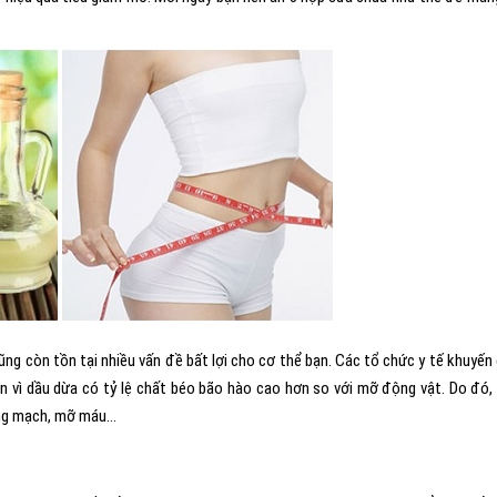
g còn tồn tại nhiều vấn đề bất lợi cho cơ thể bạn. Các tổ chức y tế khuyến
 vì dầu dừa có tỷ lệ chất béo bão hào cao hơn so với mỡ động vật. Do đó,
động mạch, mỡ máu…