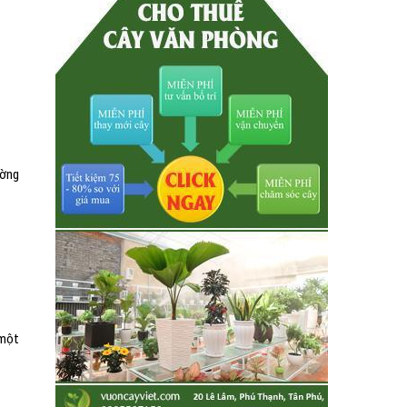
ường
 một