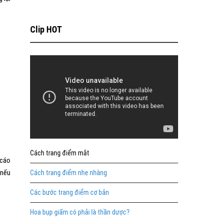
Clip HOT
Cách trang điểm mắt
 cáo
 nếu
Cách trang điểm nhẹ nhàng
Các bước trang điểm cơ bản
Hoa bụp giấm có phải là thần dược?