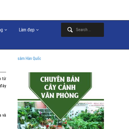
Search
ng
Làm đẹp
for:
sâm Hàn Quốc
n từ
 đây
a và