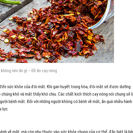
 không nên ăn gì – Đồ ăn cay nóng
 đến sức khỏe của đôi mắt. Khi gan huyết trung hòa, đôi mắt sẽ được dưỡng
o chúng khô và mắt thấy khó chịu. Các chất kích thích cay nóng nói chung sẽ 
người bệnh mắt. Đối với những người không có bệnh về mắt, ăn quá nhiều hành 
 lực.
 bệnh về mắt, mà còn phụ thuộc vào sức khỏe chung của cơ thể, đặc biệt là b