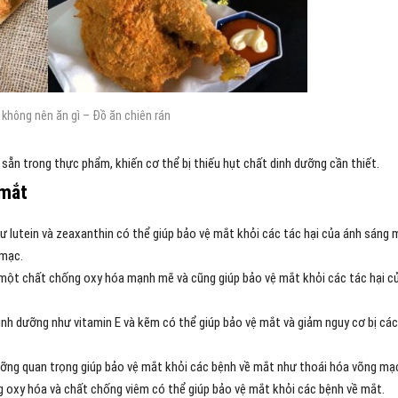
 không nên ăn gì – Đồ ăn chiên rán
sẵn trong thực phẩm, khiến cơ thể bị thiếu hụt chất dinh dưỡng cần thiết.
 mắt
ư lutein và zeaxanthin có thể giúp bảo vệ mắt khỏi các tác hại của ánh sáng 
 mạc.
là một chất chống oxy hóa mạnh mẽ và cũng giúp bảo vệ mắt khỏi các tác hại c
inh dưỡng như vitamin E và kẽm có thể giúp bảo vệ mắt và giảm nguy cơ bị các
ỡng quan trọng giúp bảo vệ mắt khỏi các bệnh về mắt như thoái hóa võng mạ
ng oxy hóa và chất chống viêm có thể giúp bảo vệ mắt khỏi các bệnh về mắt.