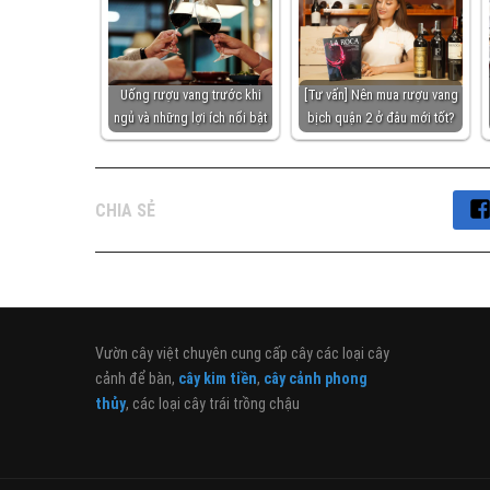
Uống rượu vang trước khi
[Tư vấn] Nên mua rượu vang
ngủ và những lợi ích nổi bật
bịch quận 2 ở đâu mới tốt?
CHIA SẺ
Vườn cây việt chuyên cung cấp cây các loại cây
cảnh để bàn,
cây kim tiền
,
cây cảnh phong
thủy
, các loại cây trái trồng chậu