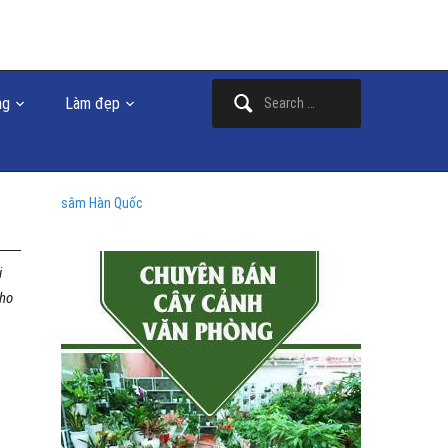
Search
ng
Làm đẹp
for:
sâm Hàn Quốc
i
cho