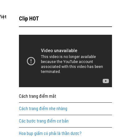
iệt
Clip HOT
Cách trang điểm mắt
Cách trang điểm nhẹ nhàng
Các bước trang điểm cơ bản
Hoa bụp giấm có phải là thần dược?