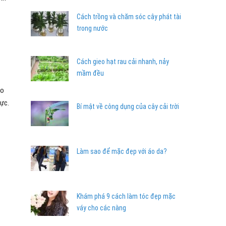
Cách trồng và chăm sóc cây phát tài
trong nước
Cách gieo hạt rau cải nhanh, nảy
mầm đều
do
lực.
Bí mật về công dụng của cây cải trời
Làm sao để mặc đẹp với áo da?
Khám phá 9 cách làm tóc đẹp mặc
váy cho các nàng