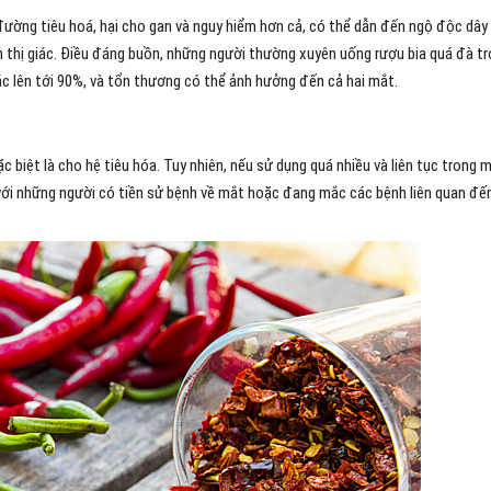
ường tiêu hoá, hại cho gan và nguy hiểm hơn cả, có thể dẫn đến ngộ độc dây
inh thị giác. Điều đáng buồn, những người thường xuyên uống rượu bia quá đà t
iác lên tới 90%, và tổn thương có thể ảnh hưởng đến cả hai mắt.
ặc biệt là cho hệ tiêu hóa. Tuy nhiên, nếu sử dụng quá nhiều và liên tục trong 
ối với những người có tiền sử bệnh về mắt hoặc đang mắc các bệnh liên quan đế