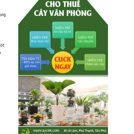
rong
một
n