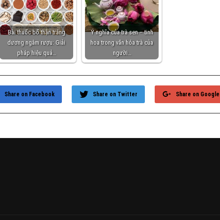
Bài thuốc bổ thận tráng
Ý nghĩa của trà sen – tinh
dương ngâm rượu: Giải
hoa trong văn hóa trà của
pháp hiệu quả…
người…
Share on Facebook
Share on Twitter
Share on Google