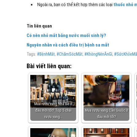
Ngoài ra, bạn có thể kết hợp thêm các loại
thuốc nhỏ 
Tin liên quan
Có nên nhỏ mắt bằng nước muối sinh lý?
Nguyên nhân và cách điều trị bệnh sa mắt
Tags:
#BệnhMắt
,
#ChămSócMắt
,
#KhôngNênĂnGì
,
#SứcKhỏeMắ
Bài viết liên quan:
Mua rượu vang Nhà Bè ở
đâu mới tốt? Top 5 chai
Mua rượu vang Cần Giuộc ở
rượu vang…
đâu mới tốt?