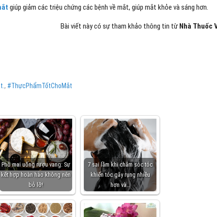
mắt
giúp giảm các triệu chứng các bệnh về mắt, giúp mắt khỏe và sáng hơn.
Bài viết này có sự tham khảo thông tin từ
Nhà Thuốc V
t.
,
#ThựcPhẩmTốtChoMắt
Phô mai uống rượu vang: Sự
7 sai lầm khi chăm sóc tóc
kết hợp hoàn hảo không nên
khiến tóc gãy rụng nhiều
bỏ lỡ!
hơn và…