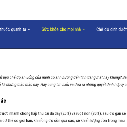
thuốc quanh ta
Sức khỏe cho mọi nhà
Chế độ dinh dưỡ
ết liệu chế độ ăn uống của mình có ảnh hưởng đến tình trạng mắt hay không? Bà
rả lời những thắc mắc này. Hãy cùng tìm hiểu và đưa ra những quyết định hợp lý 
iác
n được nhanh chóng hấp thu tại dạ dày (20%) và ruột non (80%), sau đó gan sẽ
ủa cơ thể có giới hạn, khi nồng độ cồn quá cao, sẽ khiến lượng cồn trong máu