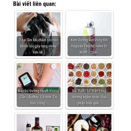
Bài viết liên quan:
7 sai lầm khi chăm sóc tóc
Kem Dưỡng Ẩm Vùng Kín
khiến tóc gãy rụng nhiều
Vagisan FeuchtCreme Dr.
hơn và…
Wolff – Giải…
Máy Đo Đường Huyết Không
Bài thuốc bổ thận tráng
Cần Lấy Máu: Có Nên Tin
dương ngâm rượu: Giải
Vào Công…
pháp hiệu quả…