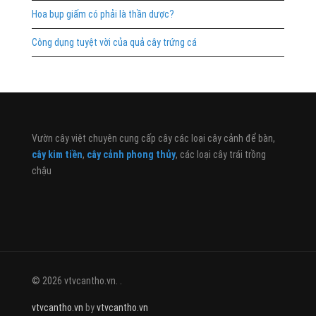
Hoa bụp giấm có phải là thần dược?
Công dụng tuyệt vời của quả cây trứng cá
Vườn cây việt chuyên cung cấp cây các loại cây cảnh để bàn,
cây kim tiền
,
cây cảnh phong thủy
, các loại cây trái trồng
chậu
© 2026 vtvcantho.vn. .
vtvcantho.vn
by
vtvcantho.vn