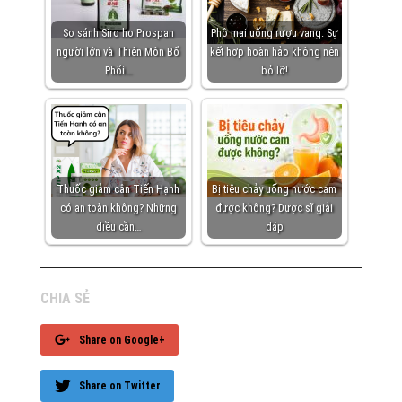
So sánh Siro ho Prospan
Phô mai uống rượu vang: Sự
người lớn và Thiên Môn Bổ
kết hợp hoàn hảo không nên
Phổi…
bỏ lỡ!
Thuốc giảm cân Tiến Hạnh
Bị tiêu chảy uống nước cam
có an toàn không? Những
được không? Dược sĩ giải
điều cần…
đáp
CHIA SẺ
Share on Google+
Share on Twitter