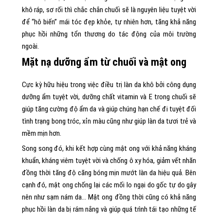
khô ráp, sơ rối thì chắc chắn chuối sẽ là nguyên liệu tuyệt vời
để “hô biến” mái tóc đẹp khỏe, tự nhiên hơn, tăng khả năng
phục hồi những tổn thương do tác động của môi trường
ngoài.
Mặt nạ dưỡng ẩm từ chuối và mật ong
Cực kỳ hữu hiệu trong việc điều trị làn da khô bởi công dụng
dưỡng ẩm tuyệt vời, dưỡng chất vitamin và E trong chuối sẽ
giúp tăng cường độ ẩm da và giúp chúng hạn chế đi tuyệt đối
tình trạng bong tróc, xỉn màu cũng như giúp làn da tươi trẻ và
mềm mịn hơn.
Song song đó, khi kết hợp cùng mật ong với khả năng kháng
khuẩn, kháng viêm tuyệt vời và chống ô xy hóa, giảm vết nhăn
đồng thời tăng độ căng bóng mịn mướt làn da hiệu quả. Bên
cạnh đó, mật ong chống lại các mối lo ngại do gốc tự do gây
nên như sạm nám da… Mật ong đồng thời cũng có khả năng
phục hồi làn da bị rám nắng và giúp quá trình tái tạo những tế