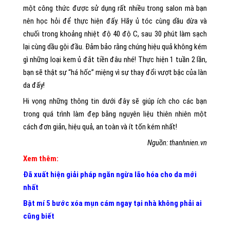
một công thức được sử dụng rất nhiều trong salon mà bạn
nên học hỏi để thực hiện đấy. Hãy ủ tóc cùng dầu dừa và
chuối trong khoảng nhiệt độ 40 độ C, sau 30 phút làm sạch
lại cùng dầu gội đầu. Đảm bảo rằng chúng hiệu quả không kém
gì những loại kem ủ đắt tiền đâu nhé! Thực hiện 1 tuần 2 lần,
bạn sẽ thật sự “há hốc” miệng vì sự thay đổi vượt bậc của làn
da đấy!
Hi vọng những thông tin dưới đây sẽ giúp ích cho các bạn
trong quá trình làm đẹp bằng nguyên liệu thiên nhiên một
cách đơn giản, hiệu quả, an toàn và ít tốn kém nhất!
Nguồn: thanhnien.vn
Xem thêm:
Đã xuất hiện giải pháp ngăn ngừa lão hóa cho da mới
nhất
Bật mí 5 bước xóa mụn cám ngay tại nhà không phải ai
cũng biết