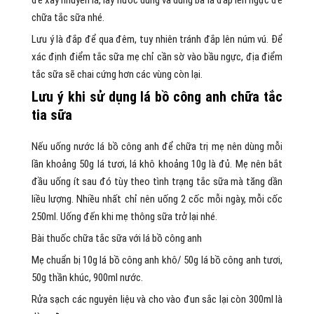
để xay nhuyễn lá, lấy nước dùng và dùng bã lá đắp lên ngực để
chữa tắc sữa nhé.
Lưu ý là đắp để qua đêm, tuy nhiên tránh đắp lên núm vú. Để
xác định điểm tắc sữa mẹ chỉ cần sờ vào bầu ngực, địa điểm
tắc sữa sẽ chai cứng hơn các vùng còn lại.
Lưu ý khi sử dụng lá bồ công anh chữa tắc
tia sữa
Nếu uống nước lá bồ công anh để chữa trị mẹ nên dùng mỗi
lần khoảng 50g lá tươi, lá khô khoảng 10g là đủ. Mẹ nên bắt
đầu uống ít sau đó tùy theo tình trạng tắc sữa mà tăng dần
liều lượng. Nhiều nhất chỉ nên uống 2 cốc mỗi ngày, mỗi cốc
250ml. Uống đến khi mẹ thông sữa trở lại nhé.
Bài thuốc chữa tắc sữa với lá bồ công anh
Mẹ chuẩn bị 10g lá bồ công anh khô/ 50g lá bồ công anh tươi,
50g thần khúc, 900ml nước.
Rửa sạch các nguyên liệu và cho vào đun sắc lại còn 300ml là