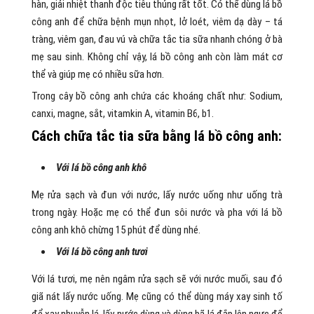
hàn, giải nhiệt thanh độc tiêu thủng rất tốt. Có thể dùng lá bồ
công anh để chữa bệnh mụn nhọt, lở loét, viêm dạ dày – tá
tràng, viêm gan, đau vú và chữa tắc tia sữa nhanh chóng ở bà
mẹ sau sinh. Không chỉ vậy, lá bồ công anh còn làm mát cơ
thể và giúp mẹ có nhiều sữa hơn.
Trong cây bồ công anh chứa các khoáng chất như: Sodium,
canxi, magne, sắt, vitamkin A, vitamin B6, b1.
Cách chữa tắc tia sữa bằng lá bồ công anh:
Với lá bồ công anh khô
Mẹ rửa sạch và đun với nước, lấy nước uống như uống trà
trong ngày. Hoặc mẹ có thể đun sôi nước và pha với lá bồ
công anh khô chừng 15 phút để dùng nhé.
Với lá bồ công anh tươi
Với lá tươi, mẹ nên ngâm rửa sạch sẽ với nước muối, sau đó
giã nát lấy nước uống. Mẹ cũng có thể dùng máy xay sinh tố