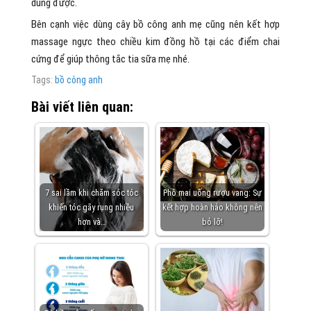
dùng được.
Bên cạnh việc dùng cây bồ công anh mẹ cũng nên kết hợp
massage ngực theo chiều kim đồng hồ tại các điểm chai
cứng để giúp thông tắc tia sữa mẹ nhé.
Tags:
bồ công anh
Bài viết liên quan:
7 sai lầm khi chăm sóc tóc
Phô mai uống rượu vang: Sự
khiến tóc gãy rụng nhiều
kết hợp hoàn hảo không nên
hơn và…
bỏ lỡ!