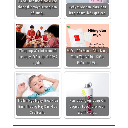
Bà bầu nên uống canxi vào
tháng thứ mấy? Hướng dẫn
6 cây thuốc nam chữa đau
bổ sung…
lưng dễ tìm, hiệu quả cao
Tổng hợp 30+ lời chúc bố
Miếng Dán Mụn – Cẩm Nang
mẹ ngày tết ấm áp và đầy ý
Toàn Tập Về Đặc Điểm,
nghĩa…
Phân Loại Và…
Trẻ Em Ngủ Ngáy: Biểu Hiện
Kem Dưỡng Ẩm Vùng Kín
Bình Thường Hay Dấu Hiệu
Vagisan FeuchtCreme Dr.
Của Bệnh…
Wolff – Giải…