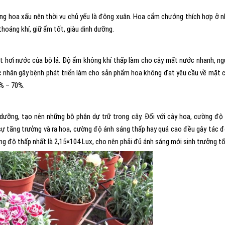
g hoa xấu nên thời vụ chủ yếu là đông xuân. Hoa cẩm chướng thích hợp ở n
hoáng khí, giữ ẩm tốt, giàu dinh dưỡng.
t hơi nước của bộ lá. Độ ẩm không khí thấp làm cho cây mất nước nhanh, n
tác nhân gây bệnh phát triển làm cho sản phẩm hoa không đạt yêu cầu về mặt 
% – 70%.
dưỡng, tạo nên những bộ phận dự trữ trong cây. Đối với cây hoa, cường độ
 sự tăng trưởng và ra hoa, cường độ ánh sáng thấp hay quá cao đều gây tác 
ng độ thấp nhất là 2,15×104 Lux, cho nên phải đủ ánh sáng mới sinh trưởng tố