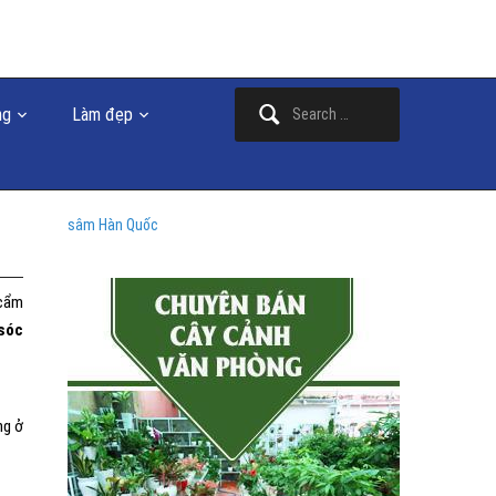
Search
ng
Làm đẹp
for:
sâm Hàn Quốc
 cẩm
sóc
ng ở