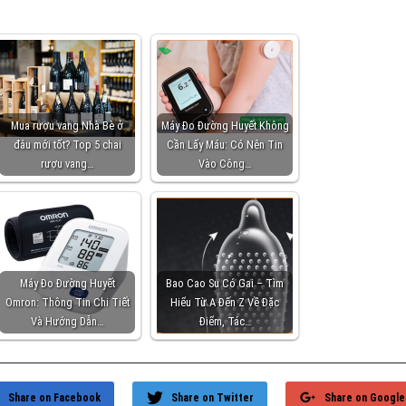
Mua rượu vang Nhà Bè ở
Máy Đo Đường Huyết Không
đâu mới tốt? Top 5 chai
Cần Lấy Máu: Có Nên Tin
rượu vang…
Vào Công…
Máy Đo Đường Huyết
Bao Cao Su Có Gai – Tìm
Omron: Thông Tin Chi Tiết
Hiểu Từ A Đến Z Về Đặc
Và Hướng Dẫn…
Điểm, Tác…
Share on Facebook
Share on Twitter
Share on Google