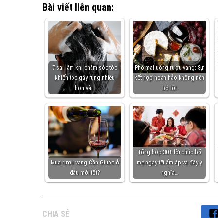
Bài viết liên quan:
7 sai lầm khi chăm sóc tóc
Phô mai uống rượu vang: Sự
khiến tóc gãy rụng nhiều
kết hợp hoàn hảo không nên
hơn và…
bỏ lỡ!
Tổng hợp 30+ lời chúc bố
Mua rượu vang Cần Giuộc ở
mẹ ngày tết ấm áp và đầy ý
đâu mới tốt?
nghĩa…
CHIA SẺ