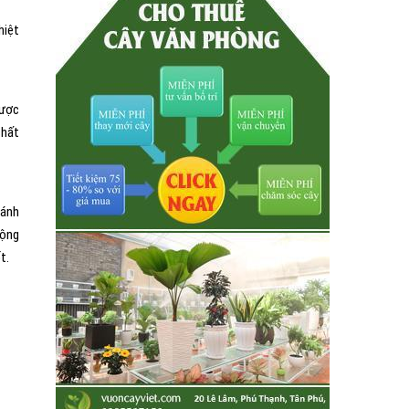
hiệt
gược
chất
 ánh
động
t.