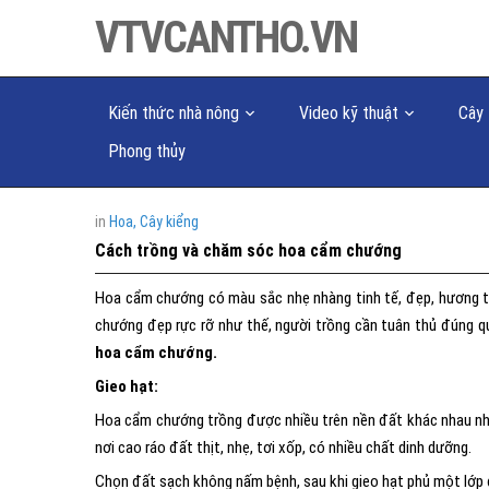
VTVCANTHO.VN
Kiến thức nhà nông
Video kỹ thuật
Cây 
Phong thủy
in
Hoa, Cây kiểng
Cách trồng và chăm sóc hoa cẩm chướng
Hoa cẩm chướng có màu sắc nhẹ nhàng tinh tế, đẹp, hương t
chướng đẹp rực rỡ như thế, người trồng cần tuân thủ đúng q
hoa cẩm chướng.
Gieo hạt:
Hoa cẩm chướng trồng được nhiều trên nền đất khác nhau nh
nơi cao ráo đất thịt, nhẹ, tơi xốp, có nhiều chất dinh dưỡng.
Chọn đất sạch không nấm bệnh, sau khi gieo hạt phủ một lớp 