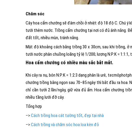
Chăm sóc
Cây hoa cẩm chướng sẽ đâm chồi ở nhiệt độ 18 độ C. Chú ý khi
tưới thêm nước. Trồng cẩm chướng tại nơi có đủ ánh nắng. Để 
đất tốt, nhiều mùn, tránh nắng.
Mật độ khoảng cách bằng trồng 30 x 30cm, sau khi trồng, ở m
tưới nước phân chuồng loãng tỷ lệ 1/200; lượng N:P:K = 1:1:1, 
Hoa cẩm chướng có nhiều màu sắc bắt mắt.
Khi cây ra nụ, bón N:P:K = 1:2:3 dạng phân là urê, tecmôphot
chướng trồng bằng ngọn sau 70–85 ngày thì bắt đầu ra hoa. 
chỉ cần tưới 2 lần/ngày, giữ vừa đủ ẩm. Hoa cẩm chướng trồn
nhiều tầng lưới đỡ cây.
Tổng hợp
–>
Cách trồng hoa cát tường tốt, đẹp tại nhà
–>
Cách trồng và chăm sóc hoa loa kèn đỏ