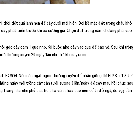
 thời tiết quá lạnh nên để cây dưới mái hiên. Đợi bề mặt đất trong chậu khô
cây phát triển trước khi có sương giá. Chọn đất trồng cẩm chướng phải cao 
ỗi gốc cây cắm 1 que nhỏ, rồi buộc nhẹ cây vào que để bảo vệ. Sau khi trồn
tưới thường xuyên 20 ngày/lần cho tới khi cây ra nụ.
phat, K2SO4. Nếu cần ngắt ngọn thường xuyên để nhân giống thì N:P:K = 1:3:2.
Những ngày mới trồng cây cần tưới sương 3 lần/ngày để cây mau hồi phục sa
g trong nhà che phủ plastic cho cành hoa cao nên dể bị đỗ ngã, do vậy cần