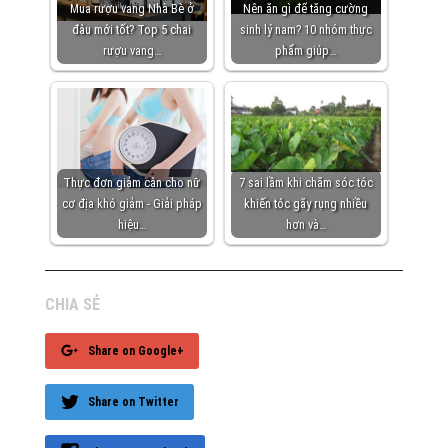
Mua rượu vang Nhà Bè ở
Nên ăn gì để tăng cường
đâu mới tốt? Top 5 chai
sinh lý nam? 10 nhóm thực
rượu vang…
phẩm giúp…
Thực đơn giảm cân cho nữ
7 sai lầm khi chăm sóc tóc
cơ địa khó giảm - Giải pháp
khiến tóc gãy rụng nhiều
hiệu…
hơn và…
CHIA SẺ
Share on Google+
Share on Twitter