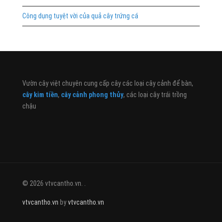
Công dụng tuyệt vời của quả cây trứng cá
Vườn cây việt chuyên cung cấp cây các loại cây cảnh để bàn,
cây kim tiền
,
cây cảnh phong thủy
, các loại cây trái trồng
chậu
© 2026 vtvcantho.vn. .
vtvcantho.vn
by
vtvcantho.vn