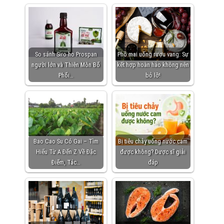
So sánh Siro ho Prospan
Phô mai uống rượu vang: Sự
người lớn và Thiên Môn Bổ
kết hợp hoàn hảo không nên
Phổi…
bỏ lỡ!
Bao Cao Su Có Gai – Tìm
Bị tiêu chảy uống nước cam
Hiểu Từ A Đến Z Về Đặc
được không? Dược sĩ giải
Điểm, Tác…
đáp