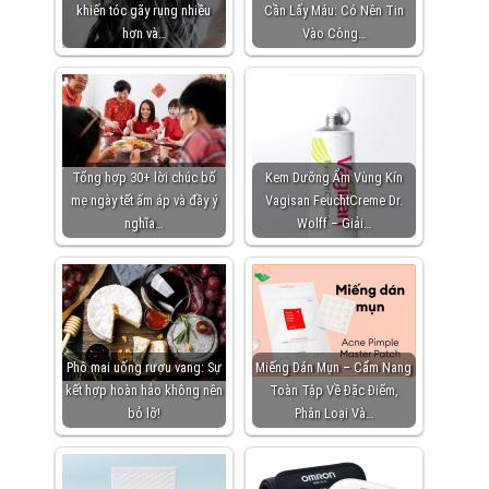
khiến tóc gãy rụng nhiều
Cần Lấy Máu: Có Nên Tin
hơn và…
Vào Công…
Tổng hợp 30+ lời chúc bố
Kem Dưỡng Ẩm Vùng Kín
mẹ ngày tết ấm áp và đầy ý
Vagisan FeuchtCreme Dr.
nghĩa…
Wolff – Giải…
Phô mai uống rượu vang: Sự
Miếng Dán Mụn – Cẩm Nang
kết hợp hoàn hảo không nên
Toàn Tập Về Đặc Điểm,
bỏ lỡ!
Phân Loại Và…