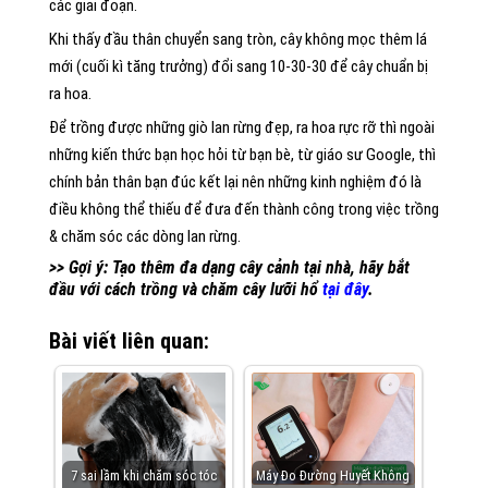
các giai đoạn.
Khi thấy đầu thân chuyển sang tròn, cây không mọc thêm lá
mới (cuối kì tăng trưởng) đổi sang 10-30-30 để cây chuẩn bị
ra hoa.
Để trồng được những giò lan rừng đẹp, ra hoa rực rỡ thì ngoài
những kiến thức bạn học hỏi từ bạn bè, từ giáo sư Google, thì
chính bản thân bạn đúc kết lại nên những kinh nghiệm đó là
điều không thể thiếu để đưa đến thành công trong việc trồng
& chăm sóc các dòng lan rừng.
>> Gợi ý: Tạo thêm đa dạng cây cảnh tại nhà, hãy bắt
đầu với cách trồng và chăm cây lưỡi hổ
tại đây
.
Bài viết liên quan:
7 sai lầm khi chăm sóc tóc
Máy Đo Đường Huyết Không