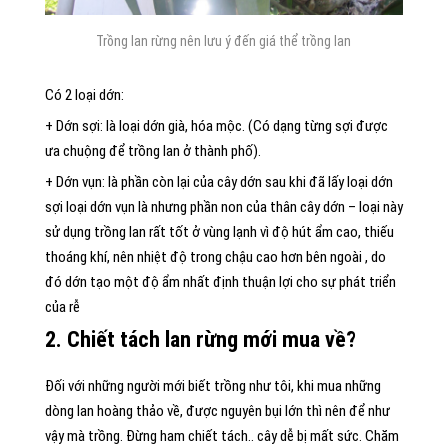
Trồng lan rừng nên lưu ý đến giá thể trồng lan
Có 2 loại dớn:
+ Dớn sợi: là loại dớn già, hóa mộc. (Có dạng từng sợi được
ưa chuộng để trồng lan ở thành phố).
+ Dớn vụn: là phần còn lại của cây dớn sau khi đã lấy loại dớn
sợi loại dớn vụn là nhưng phần non của thân cây dớn – loại này
sử dụng trồng lan rất tốt ở vùng lạnh vì độ hút ẩm cao, thiếu
thoáng khí, nên nhiệt độ trong chậu cao hơn bên ngoài , do
đó dớn tạo một độ ẩm nhất định thuận lợi cho sự phát triển
của rễ
2. Chiết tách lan rừng mới mua về?
Đối với những người mới biết trồng như tôi, khi mua những
dòng lan hoàng thảo về, được nguyên bụi lớn thì nên để như
vậy mà trồng. Đừng ham chiết tách.. cây dễ bị mất sức. Chăm