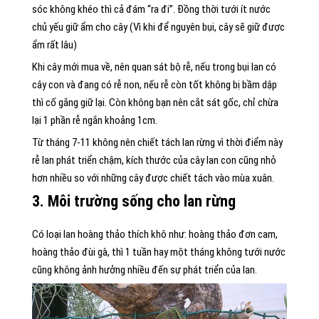
sóc không khéo thì cả đám “ra đi”. Đồng thời tưới ít nước
chủ yếu giữ ẩm cho cây (Vì khi để nguyên bụi, cây sẽ giữ được
ẩm rất lâu)
Khi cây mới mua về, nên quan sát bộ rễ, nếu trong bụi lan có
cây con và đang có rễ non, nếu rễ còn tốt không bị bầm dập
thì cố gắng giữ lại. Còn không bạn nên cắt sát gốc, chỉ chừa
lại 1 phần rễ ngắn khoảng 1cm.
Từ tháng 7-11 không nên chiết tách lan rừng vì thời điểm này
rễ lan phát triển chậm, kích thước của cây lan con cũng nhỏ
hơn nhiều so với những cây được chiết tách vào mùa xuân.
3. Môi trường sống cho lan rừng
Có loại lan hoàng thảo thích khô như: hoàng thảo đơn cam,
hoàng thảo đùi gà, thì 1 tuần hay một tháng không tưới nước
cũng không ảnh hưởng nhiều đến sự phát triển của lan.