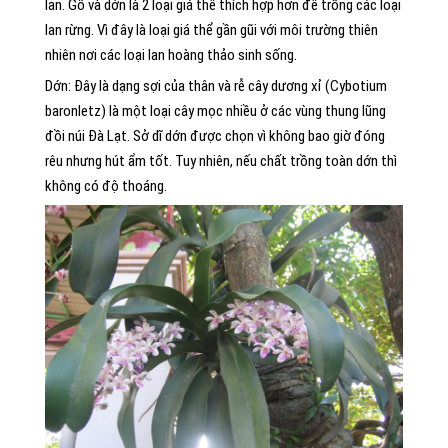
lan. Gỗ và dớn là 2 loại giá thể thích hợp hơn để trồng các loại
lan rừng. Vì đây là loại giá thể gần gũi với môi trường thiên
nhiên nơi các loại lan hoàng thảo sinh sống.
Dớn: Đây là dạng sợi của thân và rễ cây dương xỉ (Cybotium
baronletz) là một loại cây mọc nhiều ở các vùng thung lũng
đồi núi Đà Lạt. Sở dĩ dớn được chọn vì không bao giờ đóng
rêu nhưng hút ẩm tốt. Tuy nhiên, nếu chất trồng toàn dớn thì
không có độ thoáng.