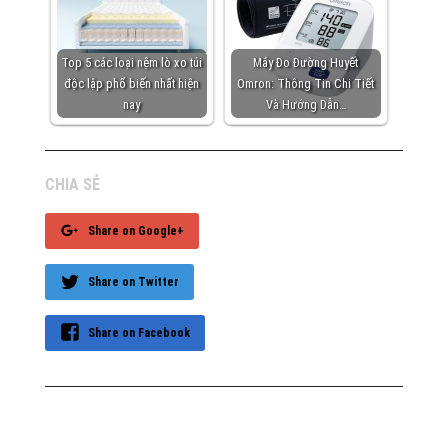
Top 5 các loại nệm lò xo túi
Máy Đo Đường Huyết
độc lập phổ biến nhất hiện
Omron: Thông Tin Chi Tiết
nay
Và Hướng Dẫn…
CHIA SẺ
Share on Google+
Share on Twitter
Share on Facebook