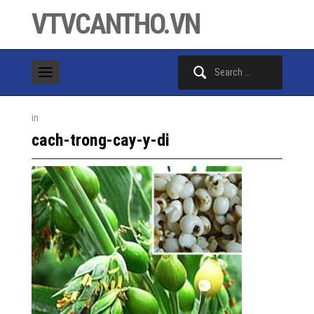
VTVCANTHO.VN
Search
for:
in
cach-trong-cay-y-di