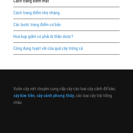
Cách trang điểm mắt
Cách trang điểm nhẹ nhàng
Các bước trang điểm cơ bản
Hoa bụp giấm có phải là thần dược?
Công dụng tuyệt vời của quả cây trứng cá
Vườn cây việt chuyên cung cấp cây các loại cây cảnh để bàn,
cây kim tiền
,
cây cảnh phong thủy
, các loại cây trái trồng
chậu