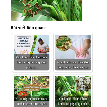
Bài viết liên quan:
Cây thuốc nam chữa viêm
loét dạ dày tá tràng: Giải
6 cây thuốc nam chữa đau
pháp tự…
lưng dễ tìm, hiệu quả cao
4 loại cây thuốc nam chữa
7 sai lầm khi chăm sóc tóc
bệnh thận hư được nhiều
khiến tóc gãy rụng nhiều