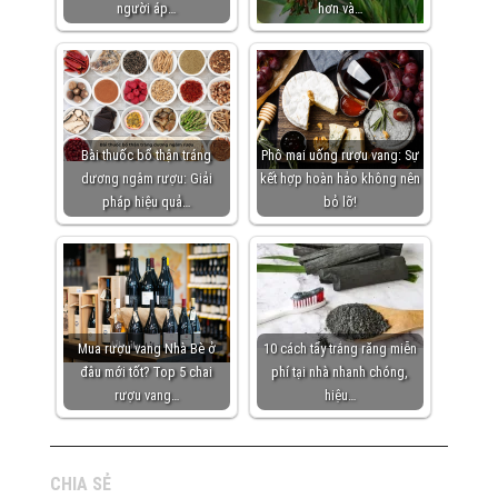
người áp…
hơn và…
Bài thuốc bổ thận tráng
Phô mai uống rượu vang: Sự
dương ngâm rượu: Giải
kết hợp hoàn hảo không nên
pháp hiệu quả…
bỏ lỡ!
Mua rượu vang Nhà Bè ở
10 cách tẩy trắng răng miễn
đâu mới tốt? Top 5 chai
phí tại nhà nhanh chóng,
rượu vang…
hiệu…
CHIA SẺ