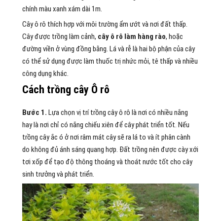
chính màu xanh xám dài 1m.
Cây ô rô thích hợp với môi trường ẩm ướt và nơi đất thấp.
Cây được trồng làm cảnh,
cây ô rô làm hàng rào
, hoặc
đường viền ở vùng đồng bằng. Lá và rễ là hai bộ phận của cây
có thể sử dụng được làm thuốc trị nhức mỏi, tê thấp và nhiều
công dụng khác.
Cách trồng cây Ô rô
Bước 1.
Lựa chọn vị trí trồng cây ô rô là nơi có nhiều nắng
hay là nơi chỉ có nắng chiếu xiên để cây phát triển tốt. Nếu
trồng cây ắc ó ở nơi râm mát cây sẽ ra lá to và ít phân cành
do không đủ ánh sáng quang hợp. Đất trồng nên được cày xới
tơi xốp để tạo độ thông thoáng và thoát nước tốt cho cây
sinh trưởng và phát triển.