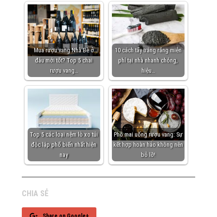
Mua rượu vang Nhà Bè ở
10 cách tẩy trắng răng miễn
đâu mới tốt? Top 5 chai
phí tại nhà nhanh chóng,
rượu vang…
hiệu…
Top 5 các loại nệm lò xo túi
Phô mai uống rượu vang: Sự
độc lập phổ biến nhất hiện
kết hợp hoàn hảo không nên
nay
bỏ lỡ!
CHIA SẺ
Share on Google+