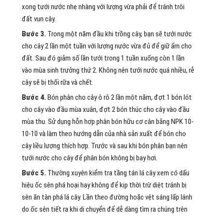
xong tưới nước nhẹ nhàng với lượng vừa phải để tránh trôi
đất vun cây.
Bước 3.
Trong một năm đầu khi trồng cây, bạn sẽ tưới nước
cho cây 2 lần một tuần với lượng nước vừa đủ để giữ ẩm cho
đất. Sau đó giảm số lần tưới trong 1 tuần xuống còn 1 lần
vào mùa sinh trưởng thứ 2. Không nên tưới nước quá nhiều, rễ
cây sẽ bị thối rữa và chết.
Bước 4.
Bón phân cho cây ô rô 2 lần một năm, đợt 1 bón lót
cho cây vào đầu mùa xuân, đợt 2 bón thúc cho cây vào đầu
mùa thu. Sử dụng hỗn hợp phân bón hữu cơ cân bằng NPK 10-
10-10 và làm theo hướng dẫn của nhà sản xuất để bón cho
cây liều lượng thích hợp. Trước và sau khi bón phân bạn nên
tưới nước cho cây để phân bón không bị bay hơi.
Bước 5.
Thường xuyên kiểm tra tầng tán lá cây xem có dấu
hiệu ốc sên phá hoại hay không để kịp thời trừ diệt tránh bị
sên ăn tàn phá lá cây. Lần theo đường hoặc vệt sáng lấp lánh
do ốc sên tiết ra khi di chuyển để dễ dàng tìm ra chúng trên