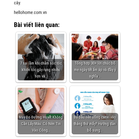
cây.
hellohome.com.vn
Bài viết liên quan:
7 sai lầm khi chăm sóc tóc
Tổng hợp 30+ lời chúc bố
khiến tóc gãy rụng nhiều
mẹ ngày tết ấm áp và đầy ý
hơn và…
nghĩa…
Máy Đo Đường Huyết Không
Bà bầu nên uống canxi vào
Cần Lấy Máu: Có Nên Tin
tháng thứ mấy? Hướng dẫn
Vào Công…
bổ sung…