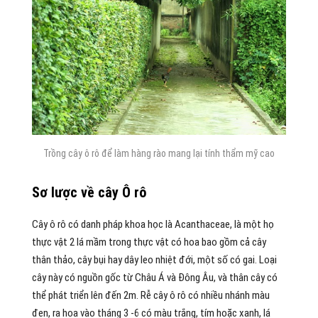
Trồng cây ô rô để làm hàng rào mang lại tính thẩm mỹ cao
Sơ lược về cây Ô rô
Cây ô rô có danh pháp khoa học là Acanthaceae, là một họ
thực vật 2 lá mầm trong thực vật có hoa bao gồm cả cây
thân thảo, cây bụi hay dây leo nhiệt đới, một số có gai. Loại
cây này có nguồn gốc từ Châu Á và Đông Âu, và thân cây có
thể phát triển lên đến 2m. Rễ cây ô rô có nhiều nhánh màu
đen, ra hoa vào tháng 3 -6 có màu trắng, tím hoặc xanh, lá