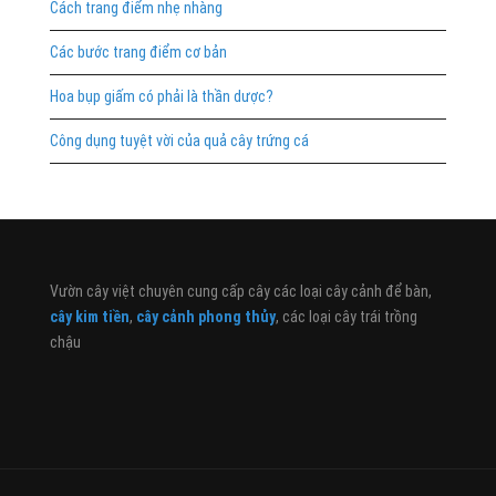
Cách trang điểm nhẹ nhàng
Các bước trang điểm cơ bản
Hoa bụp giấm có phải là thần dược?
Công dụng tuyệt vời của quả cây trứng cá
Vườn cây việt chuyên cung cấp cây các loại cây cảnh để bàn,
cây kim tiền
,
cây cảnh phong thủy
, các loại cây trái trồng
chậu