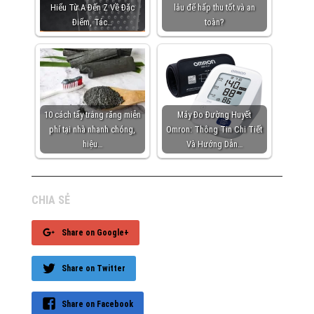
Hiểu Từ A Đến Z Về Đặc
lâu để hấp thu tốt và an
Điểm, Tác…
toàn?
10 cách tẩy trắng răng miễn
Máy Đo Đường Huyết
phí tại nhà nhanh chóng,
Omron: Thông Tin Chi Tiết
hiệu…
Và Hướng Dẫn…
CHIA SẺ
Share on Google+
Share on Twitter
Share on Facebook