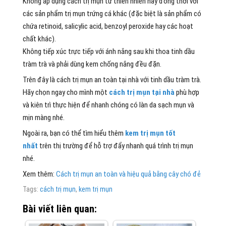
Không áp dụng cách trị mụn từ thiên nhiên này đồng thời với
các sản phẩm trị mụn trứng cá khác (đặc biệt là sản phẩm có
chứa retinoid, salicylic acid, benzoyl peroxide hay các hoạt
chất khác).
Không tiếp xúc trực tiếp với ánh nắng sau khi thoa tinh dầu
tràm trà và phải dùng kem chống nắng đều đặn.
Trên đây là cách trị mụn an toàn tại nhà với tinh dầu tràm trà.
Hãy chọn ngay cho mình một
cách trị mụn tại nhà
phù hợp
và kiên trì thực hiện để nhanh chóng có làn da sạch mụn và
mịn màng nhé.
Ngoài ra, bạn có thể tìm hiểu thêm
kem trị mụn tốt
nhất
trên thị trường để hỗ trợ đẩy nhanh quá trình trị mụn
nhé.
Xem thêm:
Cách trị mụn an toàn và hiệu quả bằng cây chó đẻ
Tags:
cách trị mụn
,
kem trị mụn
Bài viết liên quan: