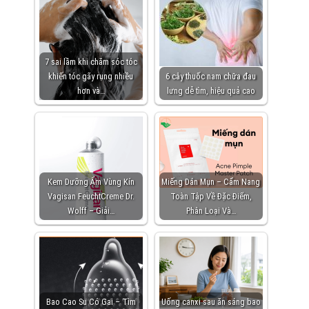
7 sai lầm khi chăm sóc tóc
khiến tóc gãy rụng nhiều
6 cây thuốc nam chữa đau
hơn và…
lưng dễ tìm, hiệu quả cao
Kem Dưỡng Ẩm Vùng Kín
Miếng Dán Mụn – Cẩm Nang
Vagisan FeuchtCreme Dr.
Toàn Tập Về Đặc Điểm,
Wolff – Giải…
Phân Loại Và…
Bao Cao Su Có Gai – Tìm
Uống canxi sau ăn sáng bao