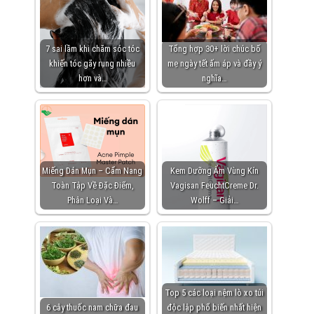
7 sai lầm khi chăm sóc tóc
Tổng hợp 30+ lời chúc bố
khiến tóc gãy rụng nhiều
mẹ ngày tết ấm áp và đầy ý
hơn và…
nghĩa…
Miếng Dán Mụn – Cẩm Nang
Kem Dưỡng Ẩm Vùng Kín
Toàn Tập Về Đặc Điểm,
Vagisan FeuchtCreme Dr.
Phân Loại Và…
Wolff – Giải…
Top 5 các loại nệm lò xo túi
6 cây thuốc nam chữa đau
độc lập phổ biến nhất hiện