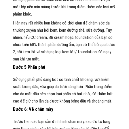
một lớp nền mịn màng trước khi trang điểm thêm các loại mỹ
phẩm khác.
Hiện nay, rất nhiều bạn không có thời gian để chăm sóc da
thường xuyên như bôi kem, kem dưỡng thể, sữa dưỡng. Tuy
nhiên, nếu CC cream, BB cream hoặc foundation của bạn có
chứa trên 60% thành phần dưỡng ẩm, bạn có thể bỏ qua bước
2, bôi kem lót và sử dụng loại kem lót/ foundation đó ngay
sau khi rửa mặt.
Bước 5 Phấn phủ
Sử dụng phấn phủ dạng bột có tính chất khoáng, vừa kiểm
soát lượng dầu, vừa giúp da tươi sáng hơn. Phấn trang điểm
cho da mặt dầu nên chọn loại phấn có hạt nhỏ, độ thấm hút
cao để giữ cho làn da được không bóng dầu và thoáng mát.
Bước 6: Vẽ chân mày
Trước tiên các bạn cần định hình chân mày, sau đó tô lông
mày theo chiều xéo từ trên xuống. Bạn cần tô đều tay để