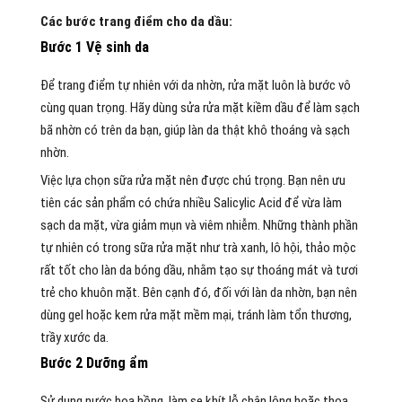
Các bước trang điểm cho da dầu:
Bước 1 Vệ sinh da
Để trang điểm tự nhiên với da nhờn, rửa mặt luôn là bước vô
cùng quan trọng. Hãy dùng sửa rửa mặt kiềm dầu để làm sạch
bã nhờn có trên da bạn, giúp làn da thật khô thoáng và sạch
nhờn.
Việc lựa chọn sữa rửa mặt nên được chú trọng. Bạn nên ưu
tiên các sản phẩm có chứa nhiều Salicylic Acid để vừa làm
sạch da mặt, vừa giảm mụn và viêm nhiễm. Những thành phần
tự nhiên có trong sữa rửa mặt như trà xanh, lô hội, thảo mộc
rất tốt cho làn da bóng dầu, nhằm tạo sự thoáng mát và tươi
trẻ cho khuôn mặt. Bên cạnh đó, đối với làn da nhờn, bạn nên
dùng gel hoặc kem rửa mặt mềm mại, tránh làm tổn thương,
trầy xước da.
Bước 2 Dưỡng ẩm
Sử dụng nước hoa hồng, làm se khít lỗ chân lông hoặc thoa