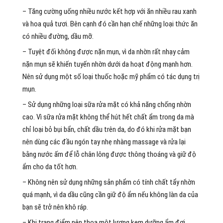
– Tăng cường uống nhiều nước kết hợp với ăn nhiều rau xanh
và hoa quả tươi. Bên cạnh đó cần hạn chế những loại thức ăn
có nhiều đường, dầu mỡ.
– Tuyệt đối không được nặn mụn, vì da nhờn rất nhạy cảm
nặn mụn sẽ khiến tuyến nhờn dưới da hoạt động mạnh hơn.
Nên sử dụng một số loại thuốc hoặc mỹ phẩm có tác dụng trị
mụn.
– Sử dụng những loại sữa rửa mặt có khả năng chống nhờn
cao. Vì sữa rửa mặt không thể hút hết chất ẩm trong da mà
chỉ loại bỏ bụi bẩn, chất dầu trên da, do đó khi rửa mặt bạn
nên dùng các đầu ngón tay nhẹ nhàng massage và rửa lại
bằng nước ấm để lỗ chân lông được thông thoáng và giữ độ
ẩm cho da tốt hơn.
– Không nên sử dụng những sản phẩm có tính chất tẩy nhờn
quá mạnh, vì da dầu cũng cần giữ độ ẩm nếu không làn da của
bạn sẽ trở nên khô ráp.
– Khi trang điểm nên thoa một lượng kem dưỡng ẩm đợi