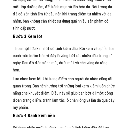
một lớp dưỡng ẩm, để tránh mụn và lão hóa da. Bởi trong da
đã có sẵn tính ẩm từ dầu nên khi trang điểm tự nhiên với da
nhờn, bạn không cần thiết sử dụng quá nhiều sản phẩm có
tính cấp nước.
Bước 3 Kem lót
Thoa một lớp kem lót có tính kiềm dầu. Bôi kem vào phần hai
cánh mũi trước tiên vì đây là vùng tiết rất nhiều dầu trong cả
ngày. Sau đó đến sống mũi, dưới mắt và các vùng da rộng
hơn.
Lựa chọn kem lót khi trang điểm cho người da nhờn cũng rất
quan trọng. Bạn nên hướng tới những loại kem kiêm luôn chức
năng che khuyết điểm. Điều này sẽ giúp bạn bớt đi một công
đoạn trang điểm, tránh làm tắc lỗ chân lông và làn da quá dày
mỹ phẩm.
Bước 4 Đánh kem nền
Sử dụng phấn nước hoặc kem nền có tính kiềm dầu để tạo