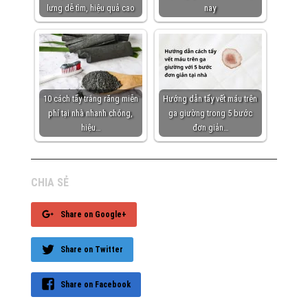
lưng dễ tìm, hiệu quả cao
nay
10 cách tẩy trắng răng miễn
Hướng dẫn tẩy vết máu trên
phí tại nhà nhanh chóng,
ga giường trong 5 bước
hiệu…
đơn giản…
CHIA SẺ
Share on Google+
Share on Twitter
Share on Facebook