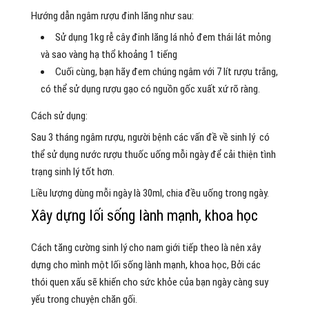
Hướng dẫn ngâm rượu đinh lăng như sau:
Sử dụng 1kg rễ cây đinh lăng lá nhỏ đem thái lát mỏng
và sao vàng hạ thổ khoảng 1 tiếng
Cuối cùng, bạn hãy đem chúng ngâm với 7 lít rượu trắng,
có thể sử dụng rượu gạo có nguồn gốc xuất xứ rõ ràng.
Cách sử dụng:
Sau 3 tháng ngâm rượu, người bệnh các vấn đề về sinh lý có
thể sử dụng nước rượu thuốc uống mỗi ngày để cải thiện tình
trạng sinh lý tốt hơn.
Liều lượng dùng mỗi ngày là 30ml, chia đều uống trong ngày.
Xây dựng lối sống lành mạnh, khoa học
Cách tăng cường sinh lý cho nam giới tiếp theo là nên xây
dựng cho mình một lối sống lành mạnh, khoa học, Bởi các
thói quen xấu sẽ khiến cho sức khỏe của bạn ngày càng suy
yếu trong chuyện chăn gối.