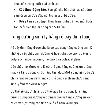
chậu này trong suốt quá trình tập.
Kết thúc động tác:
Bạn giữ cho bàn chân áp sát dưới
sàn rồi từ từ đưa đầu gối trở lại vị trí bắt đầu.
Gợi ý tần suất tập:
Thực hiện ít nhất 3 hiệp mỗi buổi
tập. Mỗi hiệp lặp lại động tác 5-10 lần.
Tăng cường sinh lý bằng rễ cây đinh lăng
Rễ cây đinh lăng được cho là có tác dụng tăng cường sinh lý
nhờ vào các chất dinh dưỡng và hoạt chất có trong cây như
polysaccharide, saponin, flavonoid và polyacetylene.
Các chất này được cho là có thể giúp tăng cường lưu thông
máu và tăng cường chức năng tình dục. Một số nghiên cứu đã
chỉ ra rằng rễ cây đinh lăng có thể giúp cải thiện chức năng
sinh lý ở nam giới và nữ giới.
Cụ thể, rễ cây đinh lăng có thể giúp tăng cường khả năng
cương cứng của dương vật ở nam giới và tăng cường sự kích
thích và sự tương tác tình dục ở cả nam và nữ giới.