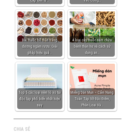
cấp đến từ…
Vào Công…
Bài thuốc bổ thận tráng
4 loại cây thuốc nam chữa
dương ngâm rượu: Giải
bệnh thận hư và cách sử
pháp hiệu quả…
dụng an…
Top 5 các loại nệm lò xo túi
Miếng Dán Mụn – Cẩm Nang
độc lập phổ biến nhất hiện
Toàn Tập Về Đặc Điểm,
nay
Phân Loại Và…
CHIA SẺ