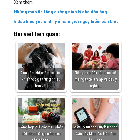
Xem thêm:
Những món ăn tăng cường sinh lý cho đàn ông
5 dấu hiệu yếu sinh lý ở nam giới nguy hiểm cần biết
Bài viết liên quan:
7 sai lầm khi chăm sóc tóc
Tổng hợp 30+ lời chúc bố
khiến tóc gãy rụng nhiều
mẹ ngày tết ấm áp và đầy ý
hơn và…
nghĩa…
Tổng hợp giá các mẫu khớp
Máy Đo Đường Huyết Không
nối nhanh ống nước cao
Cần Lấy Máu: Có Nên Tin