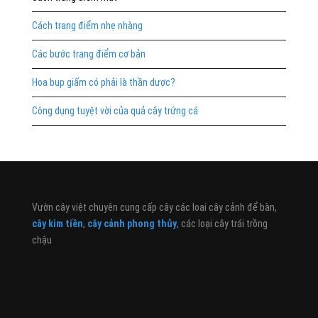
Cách trang điểm nhẹ nhàng
Các bước trang điểm cơ bản
Hoa bụp giấm có phải là thần dược?
Công dụng tuyệt vời của quả cây trứng cá
Vườn cây việt chuyên cung cấp cây các loại cây cảnh để bàn,
cây kim tiền
,
cây cảnh phong thủy
, các loại cây trái trồng
chậu