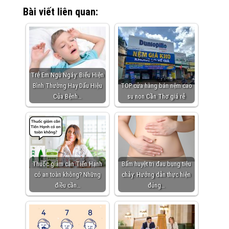
Bài viết liên quan:
Trẻ Em Ngủ Ngáy: Biểu Hiện
Bình Thường Hay Dấu Hiệu
TOP cửa hàng bán nệm cao
Của Bệnh…
su non Cần Thơ giá rẻ
Thuốc giảm cân Tiến Hạnh
Bấm huyệt trị đau bụng tiêu
có an toàn không? Những
chảy: Hướng dẫn thực hiện
điều cần…
đúng…