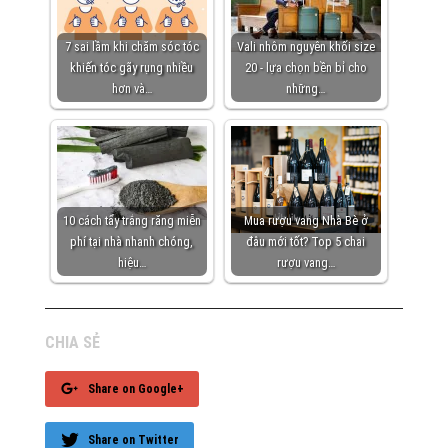
7 sai lầm khi chăm sóc tóc
Vali nhôm nguyên khối size
khiến tóc gãy rụng nhiều
20 - lựa chọn bền bỉ cho
hơn và…
những…
10 cách tẩy trắng răng miễn
Mua rượu vang Nhà Bè ở
phí tại nhà nhanh chóng,
đâu mới tốt? Top 5 chai
hiệu…
rượu vang…
CHIA SẺ
Share on Google+
Share on Twitter