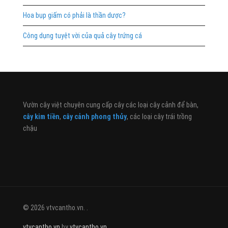
Hoa bụp giấm có phải là thần dược?
Công dụng tuyệt vời của quả cây trứng cá
Vườn cây việt chuyên cung cấp cây các loại cây cảnh để bàn,
cây kim tiền
,
cây cảnh phong thủy
, các loại cây trái trồng
chậu
© 2026 vtvcantho.vn. .
vtvcantho.vn
by
vtvcantho.vn