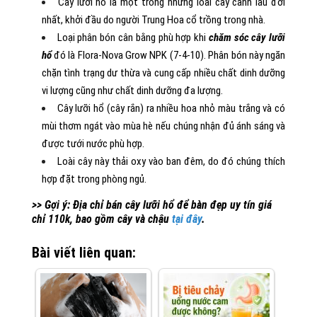
Cây lưỡi hổ là một trong những loài cây cảnh lâu đời
nhất, khởi đầu do người Trung Hoa cổ trồng trong nhà.
Loại phân bón cân bằng phù hợp khi
chăm sóc cây lưỡi
hổ
đó là Flora-Nova Grow NPK (7-4-10). Phân bón này ngăn
chặn tình trạng dư thừa và cung cấp nhiều chất dinh dưỡng
vi lượng cũng như chất dinh dưỡng đa lượng.
Cây lưỡi hổ (cây rắn) ra nhiều hoa nhỏ màu trắng và có
mùi thơm ngát vào mùa hè nếu chúng nhận đủ ánh sáng và
được tưới nước phù hợp.
Loài cây này thải oxy vào ban đêm, do đó chúng thích
hợp đặt trong phòng ngủ.
>> Gợi ý: Địa chỉ bán cây lưỡi hổ để bàn đẹp uy tín giá
chỉ 110k, bao gồm cây và chậu
tại đây
.
Bài viết liên quan: