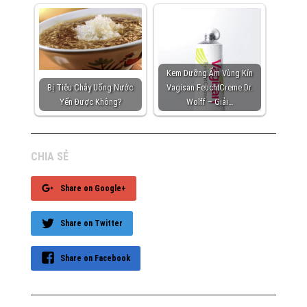
Kem Dưỡng Ẩm Vùng Kín
Bị Tiêu Chảy Uống Nước
Vagisan FeuchtCreme Dr.
Yến Được Không?
Wolff – Giải…
CHIA SẺ
Share on Google+
Share on Twitter
Share on Facebook