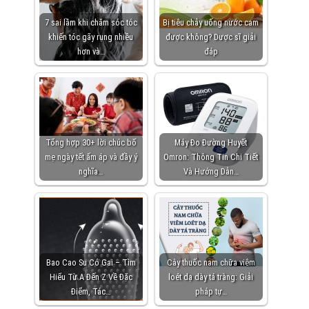
7 sai lầm khi chăm sóc tóc
Bị tiêu chảy uống nước cam
khiến tóc gãy rụng nhiều
được không? Dược sĩ giải
hơn và…
đáp
Tổng hợp 30+ lời chúc bố
Máy Đo Đường Huyết
mẹ ngày tết ấm áp và đầy ý
Omron: Thông Tin Chi Tiết
nghĩa…
Và Hướng Dẫn…
Bao Cao Su Có Gai – Tìm
Cây thuốc nam chữa viêm
Hiểu Từ A Đến Z Về Đặc
loét dạ dày tá tràng: Giải
Điểm, Tác…
pháp tự…