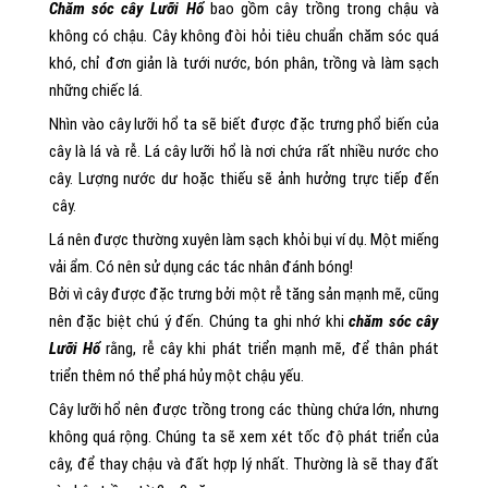
Chăm sóc cây Lưỡi Hổ
bao gồm cây trồng trong chậu và
không có chậu. Cây không đòi hỏi tiêu chuẩn chăm sóc quá
khó, chỉ đơn giản là tưới nước, bón phân, trồng và làm sạch
những chiếc lá.
Nhìn vào cây lưỡi hổ ta sẽ biết được đặc trưng phổ biến của
cây là lá và rễ. Lá cây lưỡi hổ là nơi chứa rất nhiều nước cho
cây. Lượng nước dư hoặc thiếu sẽ ảnh hưởng trực tiếp đến
cây.
Lá nên được thường xuyên làm sạch khỏi bụi ví dụ. Một miếng
vải ẩm. Có nên sử dụng các tác nhân đánh bóng!
Bởi vì cây được đặc trưng bởi một rễ tăng sản mạnh mẽ, cũng
nên đặc biệt chú ý đến. Chúng ta ghi nhớ khi
c
hăm sóc cây
Lưỡi Hổ
rằng, rễ cây khi phát triển mạnh mẽ, để thân phát
triển thêm nó thể phá hủy một chậu yếu.
Cây lưỡi hổ nên được trồng trong các thùng chứa lớn, nhưng
không quá rộng. Chúng ta sẽ xem xét tốc độ phát triển của
cây, để thay chậu và đất hợp lý nhất. Thường là sẽ thay đất