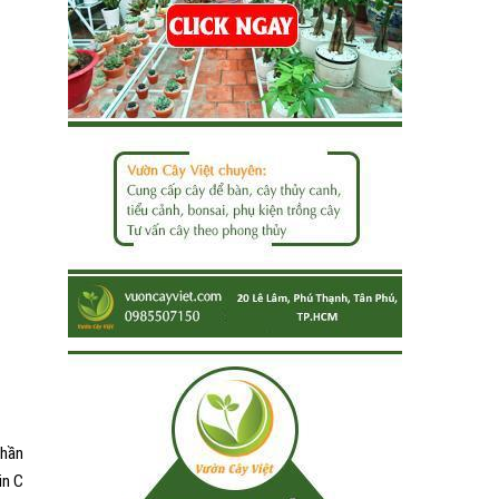
phần
in C