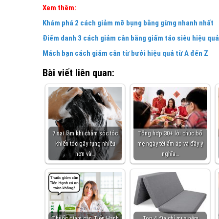
Xem thêm:
Khám phá 2 cách giảm mỡ bụng bằng gừng nhanh nhất
Điểm danh 3 cách giảm cân bằng giấm táo siêu hiệu quả
Mách bạn cách giảm cân từ bưởi hiệu quả từ A đến Z
Bài viết liên quan:
7 sai lầm khi chăm sóc tóc
Tổng hợp 30+ lời chúc bố
khiến tóc gãy rụng nhiều
mẹ ngày tết ấm áp và đầy ý
hơn và…
nghĩa…
Thuốc giảm cân Tiến Hạnh
Top 4 địa chỉ mua nệm