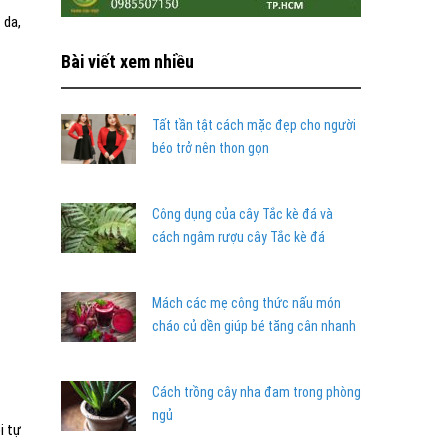
 da,
Bài viết xem nhiều
Tất tần tật cách mặc đẹp cho người
béo trở nên thon gọn
Công dụng của cây Tắc kè đá và
cách ngâm rượu cây Tắc kè đá
Mách các mẹ công thức nấu món
cháo củ dền giúp bé tăng cân nhanh
Cách trồng cây nha đam trong phòng
ngủ
i tự