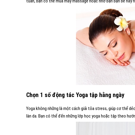
tuần, bạn có thể mua máy massage hoặc nhờ bạn bạn bè hay n
Chọn 1 số động tác Yoga tập hằng ngày
Yoga không những là một cách giải tỏa stress, giúp cơ thể dẻ
làn da. Bạn có thể đến những lớp học yoga hoặc tập theo hướn