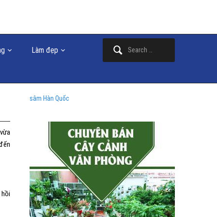
Search
ng
Làm đẹp
for:
sâm Hàn Quốc
 vừa
 đến
 hồi