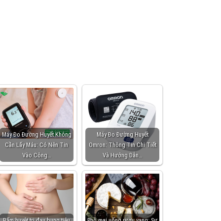
Máy Đo Đường Huyết Không
Máy Đo Đường Huyết
Cần Lấy Máu: Có Nên Tin
Omron: Thông Tin Chi Tiết
Vào Công…
Và Hướng Dẫn…
Bấm huyệt trị đau bụng tiêu
Phô mai uống rượu vang: Sự