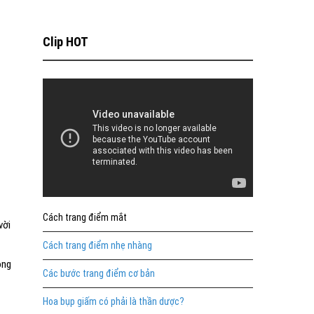
Clip HOT
Cách trang điểm mắt
vời
Cách trang điểm nhẹ nhàng
ông
Các bước trang điểm cơ bản
Hoa bụp giấm có phải là thần dược?