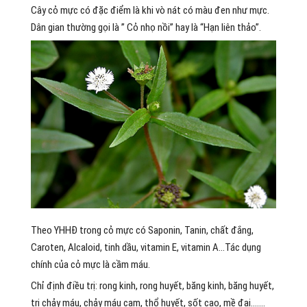
Cây cỏ mực có đặc điểm là khi vò nát có màu đen như mực.
Dân gian thường gọi là ” Cỏ nhọ nồi” hay là “Hạn liên thảo”.
Theo YHHĐ trong cỏ mực có Saponin, Tanin, chất đắng,
Caroten, Alcaloid, tinh dầu, vitamin E, vitamin A…Tác dụng
chính của cỏ mực là cầm máu.
Chỉ định điều trị: rong kinh, rong huyết, băng kinh, băng huyết,
trị chảy máu, chảy máu cam, thổ huyết, sốt cao, mề đai…….