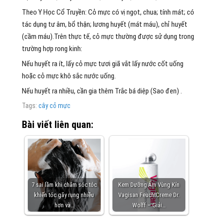
Theo Y Học Cổ Truyền: Cỏ mực có vị ngọt, chua; tính mát; có
tác dụng tư âm, bổ thận; lương huyết (mát máu), chỉ huyết
(cầm máu).Trên thực tế, cỏ mực thường được sử dụng trong
trường hợp rong kinh:
Nếu huyết ra ít, lấy cỏ mực tươi giã vắt lấy nước cốt uống
hoặc cỏ mực khô sắc nước uống.
Nếu huyết ra nhiều, cần gia thêm Trắc bá diệp (Sao đen) .
Tags:
cây cỏ mực
Bài viết liên quan:
7 sai lầm khi chăm sóc tóc
Kem Dưỡng Ẩm Vùng Kín
khiến tóc gãy rụng nhiều
Vagisan FeuchtCreme Dr.
hơn và…
Wolff – Giải…