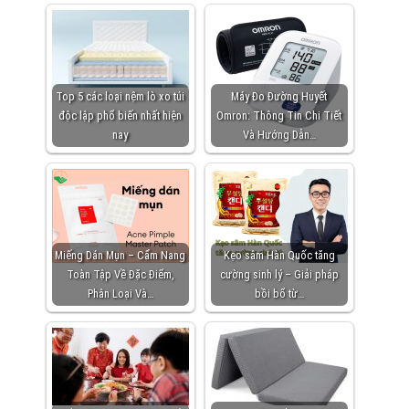
Top 5 các loại nệm lò xo túi
Máy Đo Đường Huyết
độc lập phổ biến nhất hiện
Omron: Thông Tin Chi Tiết
nay
Và Hướng Dẫn…
Miếng Dán Mụn – Cẩm Nang
Kẹo sâm Hàn Quốc tăng
Toàn Tập Về Đặc Điểm,
cường sinh lý – Giải pháp
Phân Loại Và…
bồi bổ từ…