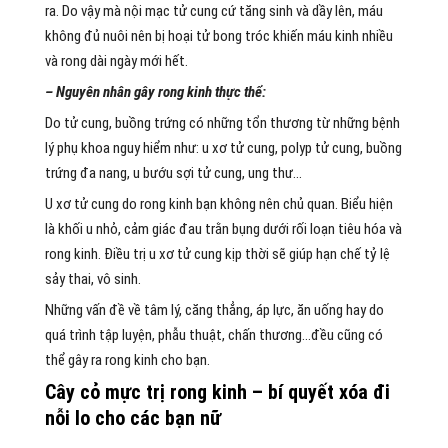
ra. Do vậy mà nội mạc tử cung cứ tăng sinh và dầy lên, máu
không đủ nuôi nên bị hoại tử bong tróc khiến máu kinh nhiều
và rong dài ngày mới hết.
– Nguyên nhân gây rong kinh thực thể:
Do tử cung, buồng trứng có những tổn thương từ những bệnh
lý phụ khoa nguy hiểm như: u xơ tử cung, polyp tử cung, buồng
trứng đa nang, u bướu sợi tử cung, ung thư…
U xơ tử cung do rong kinh bạn không nên chủ quan. Biểu hiện
là khối u nhỏ, cảm giác đau trằn bụng dưới rối loạn tiêu hóa và
rong kinh. Điều trị u xơ tử cung kịp thời sẽ giúp hạn chế tỷ lệ
sảy thai, vô sinh.
Những vấn đề về tâm lý, căng thẳng, áp lực, ăn uống hay do
quá trình tập luyện, phẫu thuật, chấn thương…đều cũng có
thể gây ra rong kinh cho bạn.
Cây cỏ mực trị rong kinh – bí quyết xóa đi
nỗi lo cho các bạn nữ