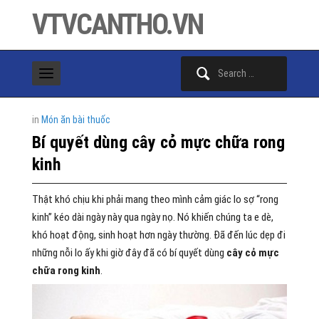
VTVCANTHO.VN
Search
for:
in
Món ăn bài thuốc
Bí quyết dùng cây cỏ mực chữa rong
kinh
Thật khó chịu khi phải mang theo mình cảm giác lo sợ “rong
kinh” kéo dài ngày này qua ngày nọ. Nó khiến chúng ta e dè,
khó hoạt động, sinh hoạt hơn ngày thường. Đã đến lúc dẹp đi
những nỗi lo ấy khi giờ đây đã có bí quyết dùng
cây cỏ mực
chữa rong kinh
.