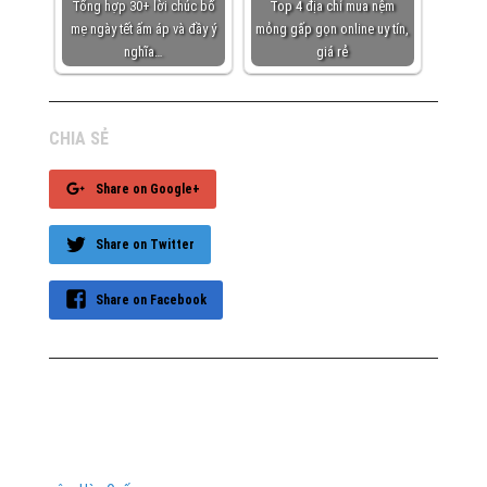
Tổng hợp 30+ lời chúc bố
Top 4 địa chỉ mua nệm
mẹ ngày tết ấm áp và đầy ý
mỏng gấp gọn online uy tín,
nghĩa…
giá rẻ
CHIA SẺ
Share on Google+
Share on Twitter
Share on Facebook