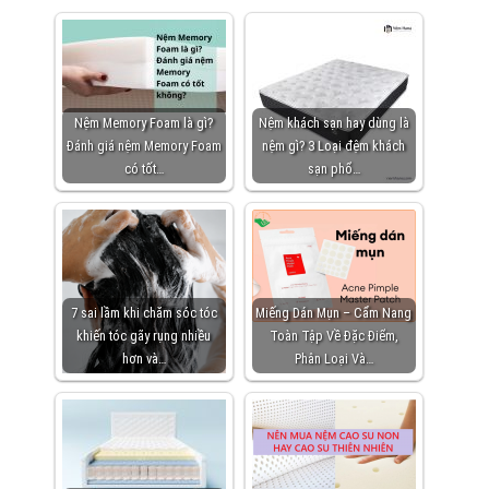
Nệm Memory Foam là gì?
Nệm khách sạn hay dùng là
Đánh giá nệm Memory Foam
nệm gì? 3 Loại đệm khách
có tốt…
sạn phổ…
7 sai lầm khi chăm sóc tóc
Miếng Dán Mụn – Cẩm Nang
khiến tóc gãy rụng nhiều
Toàn Tập Về Đặc Điểm,
hơn và…
Phân Loại Và…