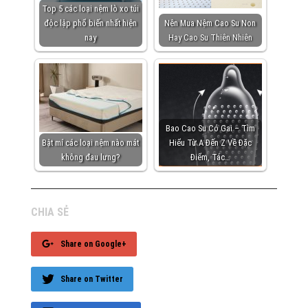
Top 5 các loại nệm lò xo túi
độc lập phổ biến nhất hiện
Nên Mua Nệm Cao Su Non
nay
Hay Cao Su Thiên Nhiên
Bao Cao Su Có Gai – Tìm
Bật mí các loại nệm nào mát
Hiểu Từ A Đến Z Về Đặc
không đau lưng?
Điểm, Tác…
CHIA SẺ
Share on Google+
Share on Twitter