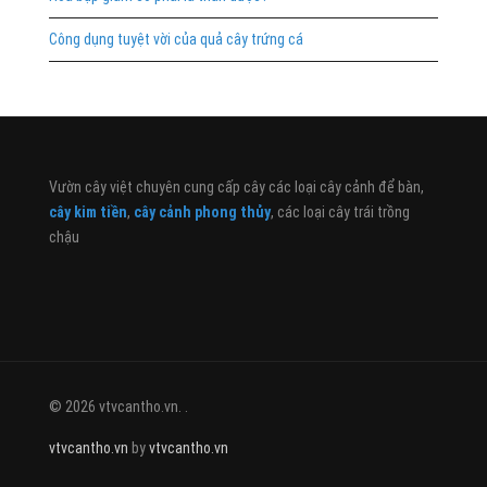
Công dụng tuyệt vời của quả cây trứng cá
Vườn cây việt chuyên cung cấp cây các loại cây cảnh để bàn,
cây kim tiền
,
cây cảnh phong thủy
, các loại cây trái trồng
chậu
© 2026 vtvcantho.vn. .
vtvcantho.vn
by
vtvcantho.vn