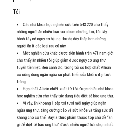
Tỏi
Các nhà khoa học nghiên cứu trên 543.220 cho thấy
những người ăn nhiều loại rau allium như hẹ, tỏi, tỏi tây,
hành tây có nguy cơ bị ung thư dạ dày thấp hơn những
người ăn ít các loại rau củ này.
Một nghiên cứu khác được tiến hành trên 471 nam giới
cho thấy ăn nhiều tỏi giúp giảm được nguy cơ ung thư
tuyến tiền liệt. Bên cạnh đó, trong tỏi có hợp chất Allicin
có công dụng ngăn ngừa sự phát triển của khối u đại trực
tràng.
Hợp chất Allicin chiết xuất từ tỏi được nhiều nhà khoa
học nghiên cứu cho thấy tác dụng tiêu diệt tế bào ung thư.
Vì vậy, ăn khoảng 1 tép tỏi tươi mỗi ngày giúp ngăn
ngừa ung thư, tăng cường bảo vệ sức khỏe và tăng sức đề
kháng cho cơ thể. Đây là thực phẩm thuộc top chủ đề “ăn
gì để diệt tế bào ung thư” được nhiều người lựa chọn nhất.