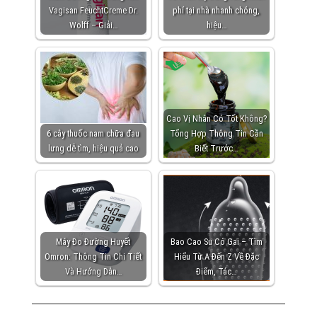
Vagisan FeuchtCreme Dr.
phí tại nhà nhanh chóng,
Wolff – Giải…
hiệu…
Cao Vị Nhân Có Tốt Không?
6 cây thuốc nam chữa đau
Tổng Hợp Thông Tin Cần
lưng dễ tìm, hiệu quả cao
Biết Trước…
Máy Đo Đường Huyết
Bao Cao Su Có Gai – Tìm
Omron: Thông Tin Chi Tiết
Hiểu Từ A Đến Z Về Đặc
Và Hướng Dẫn…
Điểm, Tác…