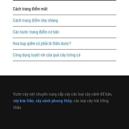
Cách trang điểm mắt
Cách trang điểm nhẹ nhàng
Các bước trang điểm cơ bản
Hoa bụp giấm có phải là thần dược?
Công dụng tuyệt vời của quả cây trứng cá
Vườn cây việt chuyên cung cấp cây các loại cây cảnh để bàn,
cây kim tiền
,
cây cảnh phong thủy
, các loại cây trái trồng
chậu