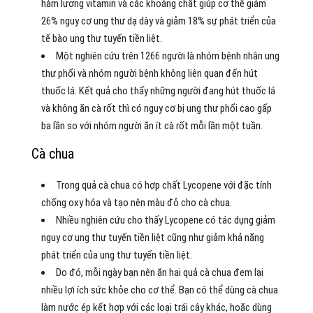
hàm lượng vitamin và các khoáng chất giúp cơ thể giảm
26% nguy cơ ung thư dạ dày và giảm 18% sự phát triển của
tế bào ung thư tuyến tiền liệt.
Một nghiên cứu trên 1266 người là nhóm bệnh nhân ung
thư phổi và nhóm người bệnh không liên quan đến hút
thuốc lá. Kết quả cho thấy những người đang hút thuốc lá
và không ăn cà rốt thì có nguy cơ bị ung thư phổi cao gấp
ba lần so với nhóm người ăn ít cà rốt mỗi lần một tuần.
Cà chua
Trong quả cà chua có hợp chất Lycopene với đặc tính
chống oxy hóa và tạo nên màu đỏ cho cà chua.
Nhiều nghiên cứu cho thấy Lycopene có tác dụng giảm
nguy cơ ung thư tuyến tiền liệt cũng như giảm khả năng
phát triển của ung thư tuyến tiền liệt.
Do đó, mỗi ngày bạn nên ăn hai quả cà chua đem lại
nhiều lợi ích sức khỏe cho cơ thể. Bạn có thể dùng cà chua
làm nước ép kết hợp với các loại trái cây khác, hoặc dùng