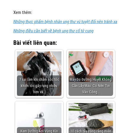
Xem thêm:
Những thực phẩm bệnh nhân ung thư vú tuyệt đối nên tránh xa
Những điều cần biết về bệnh ung thư cổ tử cung
Bài viết liên quan:
7 sai lầm khi chăm sóc tóc
Máy Đo Đường Huyết Không
khiến tóc gãy rụng nhiều
Cần Lấy Máu: Có Nên Tin
hơn và…
Vào Công…
Kem Dưỡng Ẩm Vùng Kín
10 cách tẩy trắng răng miễn