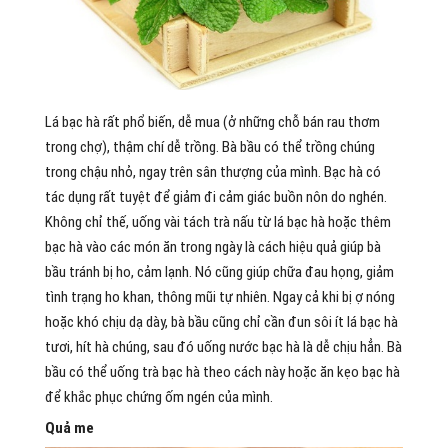
Lá bạc hà rất phổ biến, dễ mua (ở những chỗ bán rau thơm
trong chợ), thậm chí dễ trồng. Bà bầu có thể trồng chúng
trong chậu nhỏ, ngay trên sân thượng của mình. Bạc hà có
tác dụng rất tuyệt để giảm đi cảm giác buồn nôn do nghén.
Không chỉ thế, uống vài tách trà nấu từ lá bạc hà hoặc thêm
bạc hà vào các món ăn trong ngày là cách hiệu quả giúp bà
bầu tránh bị ho, cảm lạnh. Nó cũng giúp chữa đau họng, giảm
tình trạng ho khan, thông mũi tự nhiên. Ngay cả khi bị ợ nóng
hoặc khó chịu dạ dày, bà bầu cũng chỉ cần đun sôi ít lá bạc hà
tươi, hít hà chúng, sau đó uống nước bạc hà là dễ chịu hẳn. Bà
bầu có thể uống trà bạc hà theo cách này hoặc ăn kẹo bạc hà
để khắc phục chứng ốm ngén của mình.
Quả me