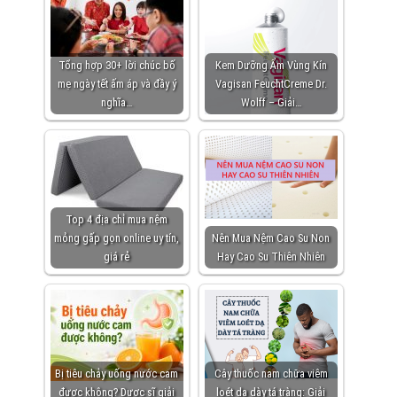
Tổng hợp 30+ lời chúc bố
Kem Dưỡng Ẩm Vùng Kín
mẹ ngày tết ấm áp và đầy ý
Vagisan FeuchtCreme Dr.
nghĩa…
Wolff – Giải…
Top 4 địa chỉ mua nệm
mỏng gấp gọn online uy tín,
Nên Mua Nệm Cao Su Non
giá rẻ
Hay Cao Su Thiên Nhiên
Bị tiêu chảy uống nước cam
Cây thuốc nam chữa viêm
được không? Dược sĩ giải
loét dạ dày tá tràng: Giải