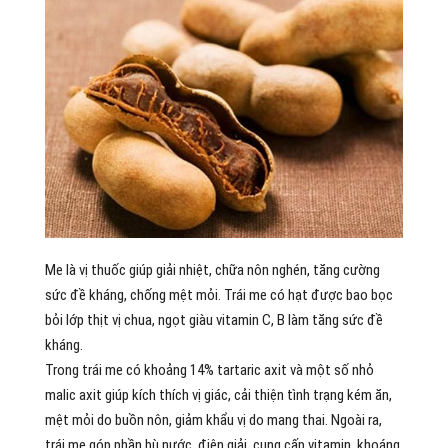
Me là vị thuốc giúp giải nhiệt, chữa nôn nghén, tăng cường
sức đề kháng, chống mệt mỏi. Trái me có hạt được bao bọc
bỏi lớp thịt vị chua, ngọt giàu vitamin C, B làm tăng sức đề
kháng.
Trong trái me có khoảng 14% tartaric axit và một số nhỏ
malic axit giúp kích thích vị giác, cải thiện tình trạng kém ăn,
mệt mỏi do buồn nôn, giảm khẩu vị do mang thai. Ngoài ra,
trái me góp phần bù nước, điện giải, cung cấp vitamin, khoáng