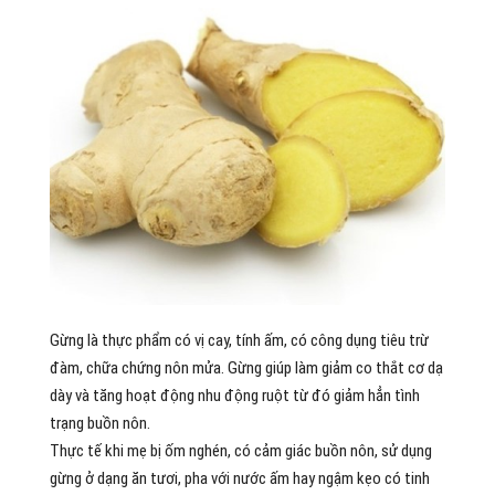
Gừng là thực phẩm có vị cay, tính ấm, có công dụng tiêu trừ
đàm, chữa chứng nôn mửa. Gừng giúp làm giảm co thắt cơ dạ
dày và tăng hoạt động nhu động ruột từ đó giảm hẳn tình
trạng buồn nôn.
Thực tế khi mẹ bị ốm nghén, có cảm giác buồn nôn, sử dụng
gừng ở dạng ăn tươi, pha với nước ấm hay ngậm kẹo có tinh