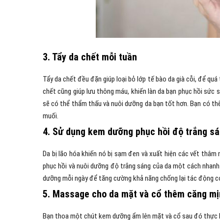
3. Tẩy da chết mỗi tuần
Tẩy da chết đều đặn giúp loại bỏ lớp tế bào da già cỗi, để quá 
chết cũng giúp lưu thông máu, khiến làn da bạn phục hồi sức 
sẽ có thể thẩm thấu và nuôi dưỡng da bạn tốt hơn. Bạn có thể
muối.
4. Sử dụng kem dưỡng phục hồi độ trắng s
Da bị lão hóa khiến nó bị sạm đen và xuất hiện các vết thâm
phục hồi và nuôi dưỡng độ trắng sáng của da một cách nhanh c
dưỡng mỗi ngày để tăng cường khả năng chống lại tác động có
5. Massage cho da mặt và cổ thêm căng mị
Bạn thoa một chút kem dưỡng ẩm lên mặt và cổ sau đó thực h