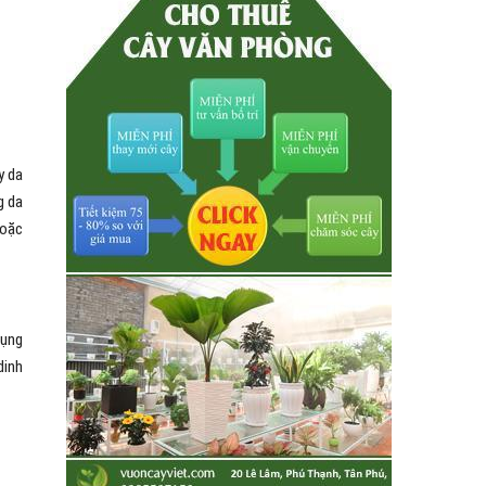
y da
g da
hoặc
dụng
dinh