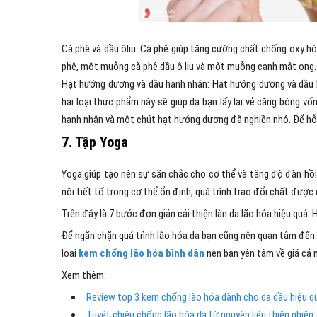
Cà phê và dầu ôliu: Cà phê giúp tăng cường chất chống oxy hó
phê, một muỗng cà phê dầu ô liu và một muỗng canh mật ong. Đ
Hạt hướng dương và dầu hạnh nhân: Hạt hướng dương và dầu 
hai loại thực phẩm này sẽ giúp da bạn lấy lại vẻ căng bóng 
hạnh nhân và một chút hạt hướng dương đã nghiền nhỏ. Để hỗn
7. Tập Yoga
Yoga giúp tạo nên sự săn chắc cho cơ thể và tăng độ đàn hồi 
nội tiết tố trong cơ thể ổn định, quá trình trao đổi chất đượ
Trên đây là 7 bước đơn giản cải thiện làn da lão hóa hiệu quả. 
Để ngăn chặn quá trình lão hóa da bạn cũng nên quan tâm đến v
loại
kem chống lão hóa bình dân
nên bạn yên tâm về giá cả 
Xem thêm:
Review top 3 kem chống lão hóa dành cho da dầu hiệu q
Tuyệt chiêu chống lão hóa da từ nguyên liệu thiên nhiên