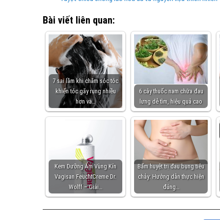
Bài viết liên quan:
7 sai lầm khi chăm sóc tóc
khiến tóc gãy rụng nhiều
6 cây thuốc nam chữa đau
hơn và…
lưng dễ tìm, hiệu quả cao
Kem Dưỡng Ẩm Vùng Kín
Bấm huyệt trị đau bụng tiêu
Vagisan FeuchtCreme Dr.
chảy: Hướng dẫn thực hiện
Wolff – Giải…
đúng…