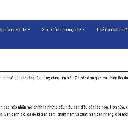
thuốc quanh ta
Sức khỏe cho mọi nhà
Chế độ dinh dưỡ
 bạn vô cùng lo lắng. Sau đây, cùng tìm hiểu 7 bước đơn giản cải thiện làn da
ện các nếp nhăn mờ chính là những dấu hiệu ban đầu của lão hóa. Hơn nữa, 
ơn. Bên cạnh đó, da dễ bị đen sạm, thâm nám và xuất hiện tàn nhang, đồi mồi