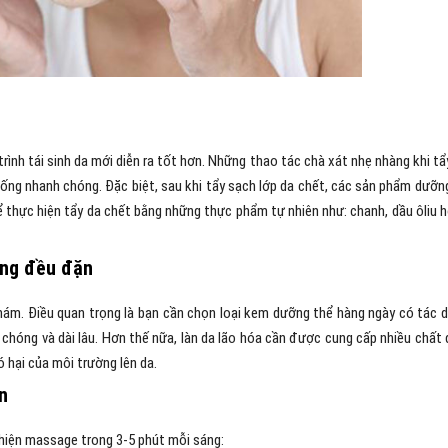
trình tái sinh da mới diễn ra tốt hơn. Những thao tác chà xát nhẹ nhàng khi tẩ
sống nhanh chóng. Đặc biệt, sau khi tẩy sạch lớp da chết, các sản phẩm dưỡn
 thực hiện tẩy da chết bằng những thực phẩm tự nhiên như: chanh, dầu ôliu 
áng đều đặn
 nám. Điều quan trọng là bạn cần chọn loại kem dưỡng thể hàng ngày có tác 
hóng và dài lâu. Hơn thế nữa, làn da lão hóa cần được cung cấp nhiều chất 
 hại của môi trường lên da.
n
iện massage trong 3-5 phút mỗi sáng: