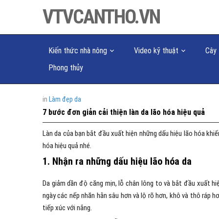
VTVCANTHO.VN
Kiến thức nhà nông
Video kỹ thuật
Cây 
Phong thủy
in
Làm đẹp da
7 bước đơn giản cải thiện làn da lão hóa hiệu quả
Làn da của bạn bắt đầu xuất hiện những dấu hiệu lão hóa khiến
hóa hiệu quả nhé.
1. Nhận ra những dấu hiệu lão hóa da
Da giảm dần độ căng mịn, lỗ chân lông to và bắt đầu xuất hi
ngày các nếp nhăn hằn sâu hơn và lộ rõ hơn, khô và thô ráp h
tiếp xúc với nắng.