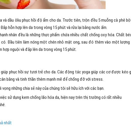
a và dầu ôliu phục hồi độ ẩm cho da. Trước tiên, trộn đều 5 muỗng cà phê bộ
ắp hỗn hợp lên da trong vòng 15 phút và rửa lại bằng nước ấm.
hạnh nhân đều là những thực phẩm chứa nhiều chất chống oxy hóa. Chất bé
vốn có. Đầu tiên làm nóng một chén nhỏ mật ong, sau đó thêm vào một lượng
 hợp nguội và đắp lên da trong vòng 15 phút.
giúp phục hồi sự tươi trẻ cho da. Các động tác yoga giúp các cơ được kéo g
c cân bằng và tinh thần thêm mạnh mẽ để chống đỡ với stress.
Hi vọng những chia sẻ này của chúng tôi sẽ hữu ích với các bạn.
iệc sử dụng kem chống lão hóa da, hiện nay trên thị trường có rất nhiều
nhé.
uả nhất