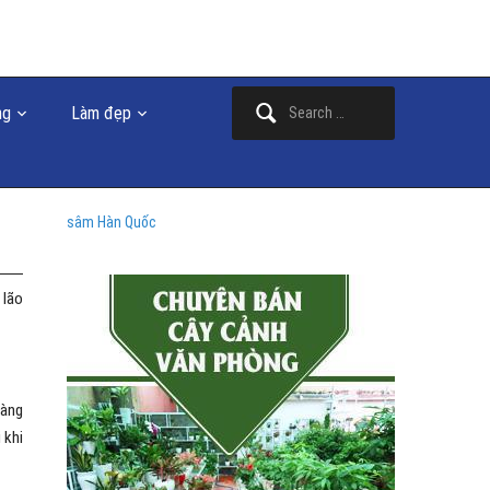
Search
ng
Làm đẹp
for:
sâm Hàn Quốc
 lão
càng
 khi