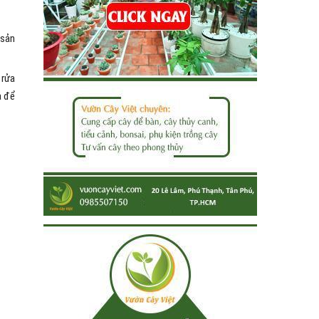
 sản
 rửa
a để