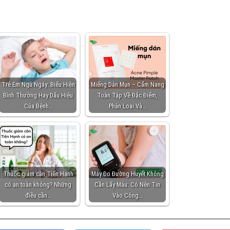
Trẻ Em Ngủ Ngáy: Biểu Hiện
Miếng Dán Mụn – Cẩm Nang
Bình Thường Hay Dấu Hiệu
Toàn Tập Về Đặc Điểm,
Của Bệnh…
Phân Loại Và…
Thuốc giảm cân Tiến Hạnh
Máy Đo Đường Huyết Không
có an toàn không? Những
Cần Lấy Máu: Có Nên Tin
điều cần…
Vào Công…