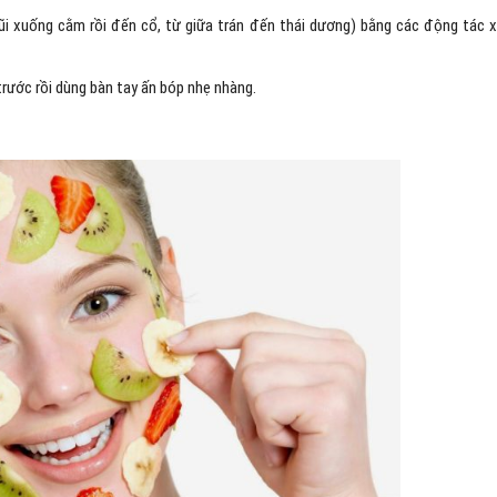
i xuống cằm rồi đến cổ, từ giữa trán đến thái dương) bằng các động tác 
trước rồi dùng bàn tay ấn bóp nhẹ nhàng.