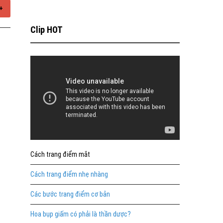
+
Clip HOT
Cách trang điểm mắt
Cách trang điểm nhẹ nhàng
Các bước trang điểm cơ bản
Hoa bụp giấm có phải là thần dược?