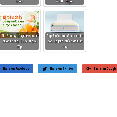
toàn?
Wolff – Giải…
Bị tiêu chảy uống nước cam
Top 5 các loại nệm lò xo túi
được không? Dược sĩ giải
độc lập phổ biến nhất hiện
đáp
nay
Share on Facebook
Share on Twitter
Share on Google