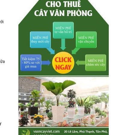
với
hữa
y