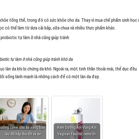
 khỏe tổng thể, trong đó có sức khỏe cho da. Thay vì mua chế phẩm sinh học
học có thể làm từ dưa cải bắp, sữa chua và nhiều thực phẩm khác.
iotic tự làm ở nhà cũng giúp tránh khô da
c làn da khi bị chứng da khô. Ngoài ra, một tinh thần thoải mái, thể dục đều
lối sống lành mạnh là những cách để có một làn da đẹp.
Uống canxi sau ăn sáng bao
Kem Dưỡng Ẩm Vùng Kín
lâu để hấp thu tốt và an
Vagisan FeuchtCreme Dr.