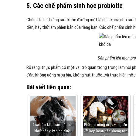
5. Các chế phẩm sinh học probiotic
Chúng ta biết rằng sức khỏe đường ruột là chìa khóa cho sức
tiền, hãy thử làm phiên bản của riêng bạn. Các chế phẩm sinh 
Sản phẩm lên men prob
Rõ ràng, thực phẩm có một vai trò quan trọng trong làm hồi phụ
đặn, không uống rượu bia, không hút thuốc…và thực hiện một 
Bài viết liên quan:
7 sai lầm khi chăm sóc tóc
Phô mai uống rượu vang: Sự
khiến tóc gãy rụng nhiều
kết hợp hoàn hảo không nên