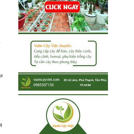
ể
ợi
ng