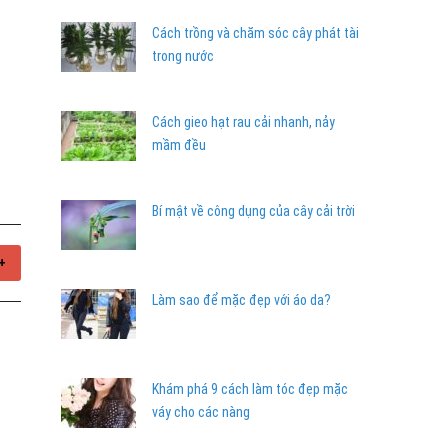
Cách trồng và chăm sóc cây phát tài
trong nước
Cách gieo hạt rau cải nhanh, nảy
mầm đều
Bí mật về công dụng của cây cải trời
+
Làm sao để mặc đẹp với áo da?
Khám phá 9 cách làm tóc đẹp mặc
váy cho các nàng