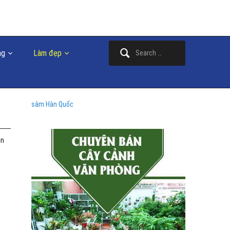
Search
ng
Làm đẹp
for:
sâm Hàn Quốc
àn