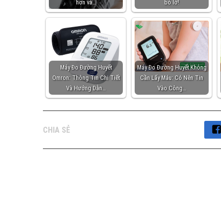
hơn và…
bỏ lỡ!
Máy Đo Đường Huyết
Máy Đo Đường Huyết Không
Omron: Thông Tin Chi Tiết
Cần Lấy Máu: Có Nên Tin
Và Hướng Dẫn…
Vào Công…
CHIA SẺ