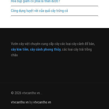
Hoa bụp giấm có phải là thần dược?
Công dụng tuyệt vời của quả cây trứng cá
Vườn cây việt chuyên cung cấp cây các loại cây cảnh để bàn,
cây kim tiền
,
cây cảnh phong thủy
, các loại cây trái trồng
chậu
© 2026 vtvcantho.vn. .
vtvcantho.vn
by
vtvcantho.vn