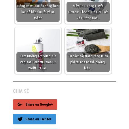
Uống canxi sau ăn sáng bao
Máy Đo Đường Huyết
lâu để hấp thu tốt và an
Omron: Thông Tin Chi Tiết
toàn?
Và Hướng Dẫn…
Kem Dưỡng Ẩm Vùng Kín
10 cách tẩy trắng răng miễn
Vagisan FeuchtCreme Dr.
phí tại nhà nhanh chóng,
Wolff – Giải…
hiệu…
CHIA SẺ
Share on Google+
Share on Twitter