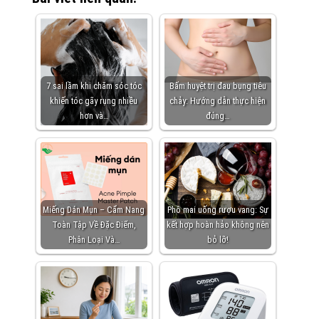
7 sai lầm khi chăm sóc tóc
Bấm huyệt trị đau bụng tiêu
khiến tóc gãy rụng nhiều
chảy: Hướng dẫn thực hiện
hơn và…
đúng…
Miếng Dán Mụn – Cẩm Nang
Phô mai uống rượu vang: Sự
Toàn Tập Về Đặc Điểm,
kết hợp hoàn hảo không nên
Phân Loại Và…
bỏ lỡ!