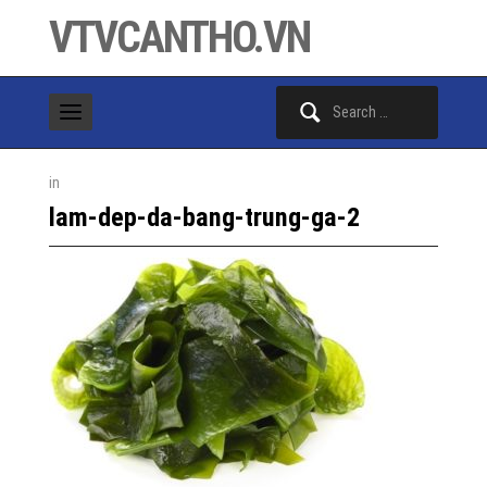
VTVCANTHO.VN
Search
for:
in
lam-dep-da-bang-trung-ga-2