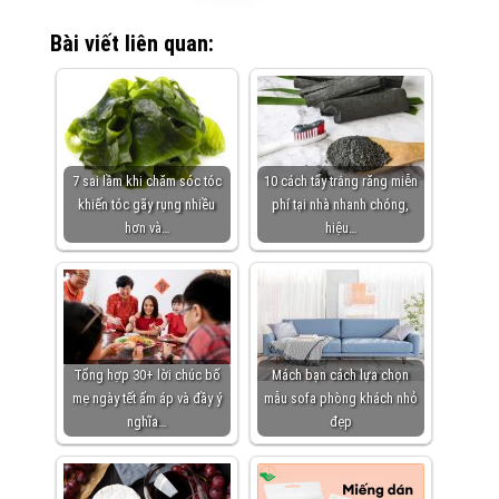
Bài viết liên quan:
7 sai lầm khi chăm sóc tóc
10 cách tẩy trắng răng miễn
khiến tóc gãy rụng nhiều
phí tại nhà nhanh chóng,
hơn và…
hiệu…
Tổng hợp 30+ lời chúc bố
Mách bạn cách lựa chọn
mẹ ngày tết ấm áp và đầy ý
mẫu sofa phòng khách nhỏ
nghĩa…
đẹp