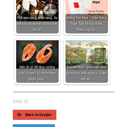
Phô mai uống rượu vang: Sự
Miếng Dán Mụn – Cẩm Nang
kết hợp hoàn hảo không nên
Toàn Tập Về Đặc Điểm,
bỏ lỡ!
Phân Loại Và…
Nên ăn gì để tăng cường
Review thuốc giảm cân Slim
sinh lý nam? 10 nhóm thực
Body học viện quân y - Giảm
phẩm giúp…
mỡ an…
CHIA SẺ
Share on Google+