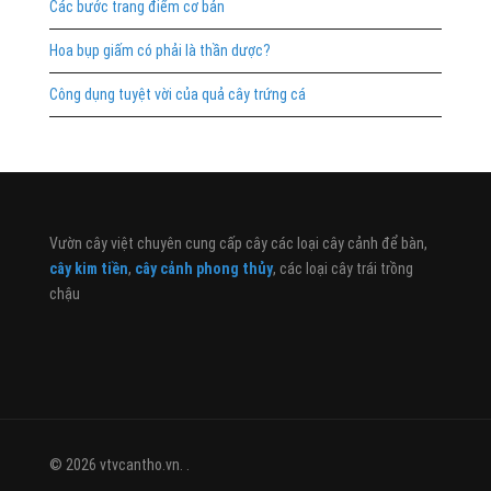
Các bước trang điểm cơ bản
Hoa bụp giấm có phải là thần dược?
Công dụng tuyệt vời của quả cây trứng cá
Vườn cây việt chuyên cung cấp cây các loại cây cảnh để bàn,
cây kim tiền
,
cây cảnh phong thủy
, các loại cây trái trồng
chậu
© 2026 vtvcantho.vn. .