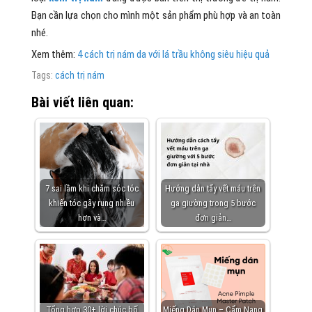
Bạn cần lựa chọn cho mình một sản phẩm phù hợp và an toàn
nhé.
Xem thêm:
4 cách trị nám da với lá trầu không siêu hiệu quả
Tags:
cách trị nám
Bài viết liên quan:
7 sai lầm khi chăm sóc tóc
Hướng dẫn tẩy vết máu trên
khiến tóc gãy rụng nhiều
ga giường trong 5 bước
hơn và…
đơn giản…
Tổng hợp 30+ lời chúc bố
Miếng Dán Mụn – Cẩm Nang