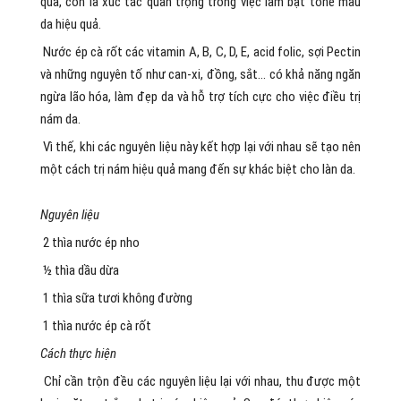
quả, còn là xúc tác quan trọng trong việc làm bật tone màu
da hiệu quả.
Nước ép cà rốt các vitamin A, B, C, D, E, acid folic, sợi Pectin
và những nguyên tố như can-xi, đồng, sắt… có khả năng ngăn
ngừa lão hóa, làm đẹp da và hỗ trợ tích cực cho việc điều trị
nám da.
Vì thế, khi các nguyên liệu này kết hợp lại với nhau sẽ tạo nên
một cách trị nám hiệu quả mang đến sự khác biệt cho làn da.
Nguyên liệu
2 thìa nước ép nho
½ thìa dầu dừa
1 thìa sữa tươi không đường
1 thìa nước ép cà rốt
Cách thực hiện
Chỉ cần trộn đều các nguyên liệu lại với nhau, thu được một