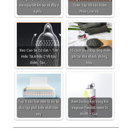
mẹ ngày tết ấm áp và đầy ý
Toàn Tập Về Đặc Điểm,
nghĩa…
Phân Loại Và…
Bao Cao Su Có Gai – Tìm
10 cách tẩy trắng răng miễn
Hiểu Từ A Đến Z Về Đặc
phí tại nhà nhanh chóng,
Điểm, Tác…
hiệu…
Top 5 các loại nệm lò xo túi
Kem Dưỡng Ẩm Vùng Kín
độc lập phổ biến nhất hiện
Vagisan FeuchtCreme Dr.
nay
Wolff – Giải…