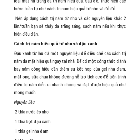
loại mặt nạ trắng da trị nám hiệu quả. Sau đó, thực hiện các
bước tuần tự như cách trị nám hiệu quả từ nho và đủ đủ.
Nên áp dụng cách trị nám từ nho và các nguyên liệu khác 2
lần/tuần bạn sẽ thấy da trắng sáng, sạch nám nếu khi thực
hiện đều đặn.
Cách trị nám hiệu quả từ nho và đậu xanh
Đậu xanh từ lâu đã một nguyên liệu để điều chế các cách trị
nám da mặt hiệu quả ngay tại nhà. Để có một công thức đánh
bay nám công hiệu cần thêm sự kết hợp của gel nha đam,
mật ong, sữa chua không đường hỗ trợ tích cực để tiến trình
điều trị nám diễn ra nhanh chóng và đạt được hiệu quả như
mong muốn.
Nguyên liệu
2 thìa nước ép nho
1 thìa bột đậu xanh
1 thìa gel nha đam