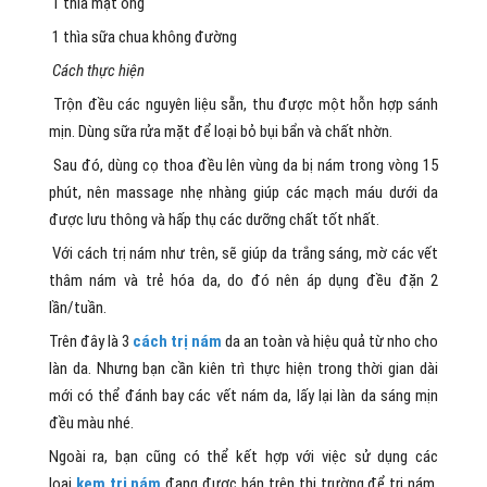
1 thìa mật ong
1 thìa sữa chua không đường
Cách thực hiện
Trộn đều các nguyên liệu sẵn, thu được một hỗn hợp sánh
mịn. Dùng sữa rửa mặt để loại bỏ bụi bẩn và chất nhờn.
Sau đó, dùng cọ thoa đều lên vùng da bị nám trong vòng 15
phút, nên massage nhẹ nhàng giúp các mạch máu dưới da
được lưu thông và hấp thụ các dưỡng chất tốt nhất.
Với cách trị nám như trên, sẽ giúp da trắng sáng, mờ các vết
thâm nám và trẻ hóa da, do đó nên áp dụng đều đặn 2
lần/tuần.
Trên đây là 3
cách trị nám
da an toàn và hiệu quả từ nho cho
làn da. Nhưng bạn cần kiên trì thực hiện trong thời gian dài
mới có thể đánh bay các vết nám da, lấy lại làn da sáng mịn
đều màu nhé.
Ngoài ra, bạn cũng có thể kết hợp với việc sử dụng các
loại
kem trị nám
đang được bán trên thị trường để trị nám.