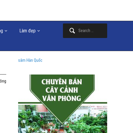
Search
ng
Làm đẹp
for:
sâm Hàn Quốc
hông