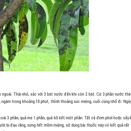
 ngoài. Thái nhỏ, sắc với 3 bát nước đến khi còn 2 bát. Cứ 3 phần nước th
, ngậm trong khoảng 10 phút, thỉnh thoảng súc miệng, cuối cùng nhổ đi. Ngà
xoài 3 phần, quả me 1 phần, quả bồ kết một phần. Tất cả đem phơi hoặc sấy 
ời bị đau răng, sưng hết mồm miệng, sử dụng bài thuốc này có kết quả rất 