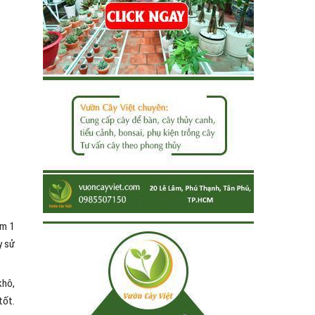
êm 1
y sử
khô,
tốt.