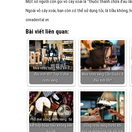
Một số người còn gọi vỏ cây xoài là “thuốc thánh chữa đau ră
Ngoài vỏ cây xoài, bạn còn có thể sử dụng tỏi, lá trầu không,
oreadental.vn
Bài viết liên quan:
Mua rượu vang Nhà Bè ở
đâu mới tốt? Top 5 chai
Mua rượu vang Cần Giuộc ở
rượu vang…
đâu mới tốt?
Phô mai uống rượu vang: Sự
kết hợp hoàn hảo không nên
Uống rượu vang trước khi
bỏ lỡ!
ngủ và những lợi ích nổi bật