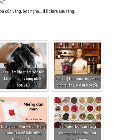
ng”.
 hoa cúc vàng, bột nghệ… để chữa sâu răng.
7 sai lầm khi chăm sóc tóc
khiến tóc gãy rụng nhiều
[Tư vấn] Nên mua rượu vang
hơn và…
bịch quận 2 ở đâu mới tốt?
Miếng Dán Mụn – Cẩm Nang
Bài thuốc bổ thận tráng
Toàn Tập Về Đặc Điểm,
dương ngâm rượu: Giải
Phân Loại Và…
pháp hiệu quả…