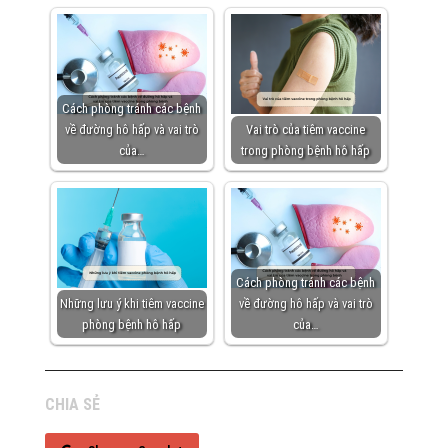
Cách phòng tránh các bệnh
về đường hô hấp và vai trò
Vai trò của tiêm vaccine
của…
trong phòng bệnh hô hấp
Cách phòng tránh các bệnh
Những lưu ý khi tiêm vaccine
về đường hô hấp và vai trò
phòng bệnh hô hấp
của…
CHIA SẺ