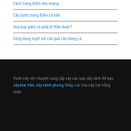
Cách trang điểm nhẹ nhàng
Các bước trang điểm cơ bản
Hoa bụp giấm có phải là thần dược?
Công dụng tuyệt vời của quả cây trứng cá
Vườn cây việt chuyên cung cấp cây các loại cây cảnh để bàn,
cây kim tiền
,
cây cảnh phong thủy
, các loại cây trái trồng
chậu