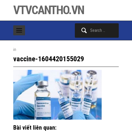
VTVCANTHO.VN
Search
for:
in
vaccine-1604420155029
Bài viết liên quan: