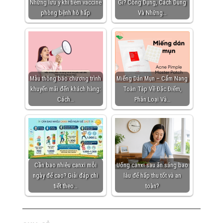
Những lưu ý khi tiêm vaccine
Gì? Công Dụng, Cách Dùng
phòng bệnh hô hấp
Và Những…
Mẫu thông báo chương trình
Miếng Dán Mụn – Cẩm Nang
khuyến mãi đến khách hàng:
Toàn Tập Về Đặc Điểm,
Cách…
Phân Loại Và…
Cần bao nhiêu canxi mỗi
Uống canxi sau ăn sáng bao
ngày để cao? Giải đáp chi
lâu để hấp thu tốt và an
tiết theo…
toàn?