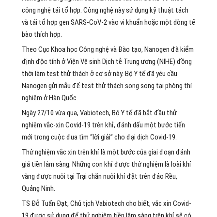
công nghệ tái tổ hợp. Công nghệ này sử dụng kỹ thuật tách
và tái tổ hợp gen SARS-CoV-2 vào vi khuẩn hoặc một dòng tế
bào thích hợp.
Theo Cục Khoa học Công nghệ và Đào tạo, Nanogen đã kiểm
định độc tính ở Viện Vệ sinh Dịch tễ Trung ương (NIHE) đồng
thời làm test thử thách ở cơ sở này. Bộ Y tế đã yêu cầu
Nanogen gửi mẫu để test thử thách song song tại phòng thí
nghiệm ở Hàn Quốc.
Ngày 27/10 vừa qua, Vabiotech, Bộ Y tế đã bắt đầu thử
nghiệm vắc-xin Covid-19 trên khỉ, đánh dấu một bước tiến
mới trong cuộc đua tìm “lời giải” cho đại dịch Covid-19.
Thử nghiệm vắc xin trên khỉ là một bước của giai đoạn đánh
giá tiền lâm sàng. Những con khỉ được thử nghiệm là loài khỉ
vàng được nuôi tại Trại chăn nuôi khỉ đặt trên đảo Rều,
Quảng Ninh.
TS Đỗ Tuấn Đạt, Chủ tịch Vabiotech cho biết, vắc xin Covid-
19 được sử dụng để thử nghiệm tiền lâm sàng trên khỉ sẽ có