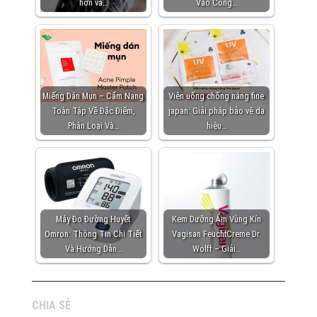
hơn và…
Vào Công…
Miếng Dán Mụn – Cẩm Nang
Viên uống chống nắng fine
Toàn Tập Về Đặc Điểm,
japan: Giải pháp bảo vệ da
Phân Loại Và…
hiệu…
Máy Đo Đường Huyết
Kem Dưỡng Ẩm Vùng Kín
Omron: Thông Tin Chi Tiết
Vagisan FeuchtCreme Dr.
Và Hướng Dẫn…
Wolff – Giải…
CHIA SẺ