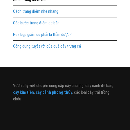
Cách trang điểm nhẹ nhàng
Các bước trang điểm cơ bản
Hoa bụp giấm có phải là thần dược?
Công dụng tuyệt vời của quả cây trứng cá
Vườn cây việt chuyên cung cấp cây các loại cây cảnh để bàn,
cây kim tiền
,
cây cảnh phong thủy
, các loại cây trái trồng
chậu