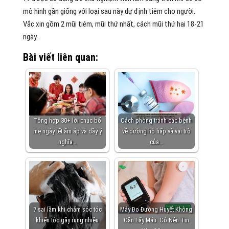
mô hình gần giống với loại sau này dự định tiêm cho người.
Vắc xin gồm 2 mũi tiêm, mũi thứ nhất, cách mũi thứ hai 18-21
ngày.
Bài viết liên quan:
Tổng hợp 30+ lời chúc bố
Cách phòng tránh các bệnh
mẹ ngày tết ấm áp và đầy ý
về đường hô hấp và vai trò
nghĩa…
của…
7 sai lầm khi chăm sóc tóc
Máy Đo Đường Huyết Không
khiến tóc gãy rụng nhiều
Cần Lấy Máu: Có Nên Tin