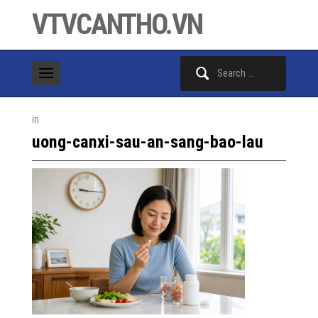
VTVCANTHO.VN
Search
for:
in
uong-canxi-sau-an-sang-bao-lau