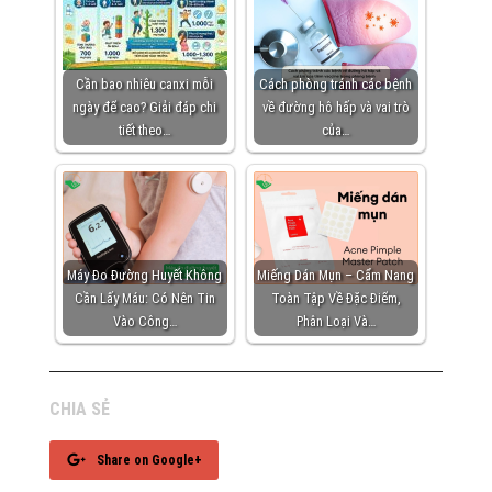
Cần bao nhiêu canxi mỗi
Cách phòng tránh các bệnh
ngày để cao? Giải đáp chi
về đường hô hấp và vai trò
tiết theo…
của…
Máy Đo Đường Huyết Không
Miếng Dán Mụn – Cẩm Nang
Cần Lấy Máu: Có Nên Tin
Toàn Tập Về Đặc Điểm,
Vào Công…
Phân Loại Và…
CHIA SẺ
Share on Google+