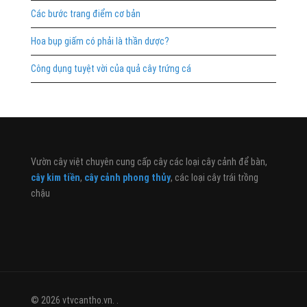
Các bước trang điểm cơ bản
Hoa bụp giấm có phải là thần dược?
Công dụng tuyệt vời của quả cây trứng cá
Vườn cây việt chuyên cung cấp cây các loại cây cảnh để bàn,
cây kim tiền
,
cây cảnh phong thủy
, các loại cây trái trồng
chậu
© 2026 vtvcantho.vn. .