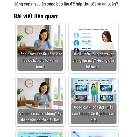
Uống canxi sau ăn sáng bao lâu để hấp thu tốt và an toàn?
Bài viết liên quan:
Uống canxi sau ăn sáng bao
Bà bầu nên uống canxi vào
lâu để hấp thu tốt và an
tháng thứ mấy? Hướng dẫn
toàn?
bổ sung…
Uống canxi có tăng chiều
Vỏ tôm có canxi không? Sự
cao không? Sự thật bạn cần
thật nhiều người hiểu lầm
biết