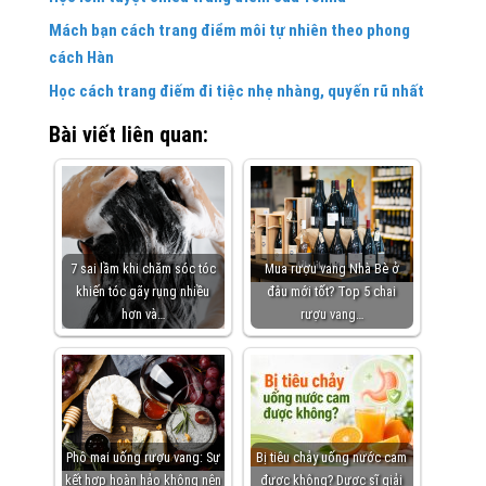
Mách bạn cách trang điểm môi tự nhiên theo phong
cách Hàn
Học cách trang điếm đi tiệc nhẹ nhàng, quyến rũ nhất
Bài viết liên quan:
7 sai lầm khi chăm sóc tóc
Mua rượu vang Nhà Bè ở
khiến tóc gãy rụng nhiều
đâu mới tốt? Top 5 chai
hơn và…
rượu vang…
Phô mai uống rượu vang: Sự
Bị tiêu chảy uống nước cam
kết hợp hoàn hảo không nên
được không? Dược sĩ giải