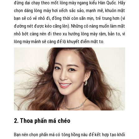
đừng dại chạy theo mốt lông mày ngang kiểu Hàn Quốc. Hãy
chọn dáng lông mày hơi xếch sắc sảo, mạnh mẽ, khuôn mặt
bạn sẽ có vẻ nhỏ đi, đồng thời còn săn mịn, trẻ trung hơn (vì
đường nét được kéo căng lên). Những cô nàng muốn làm mặt
nhỏ bớt càng nên đi theo xu hướng lông mày rậm, bản to, vì
lông mày mảnh sẽ càng để lộ khuyết điểm mặt to.
2. Thoa phấn má chéo
Bạn nên chọn phấn má có tông hồng nâu để kết hợp tạo khối