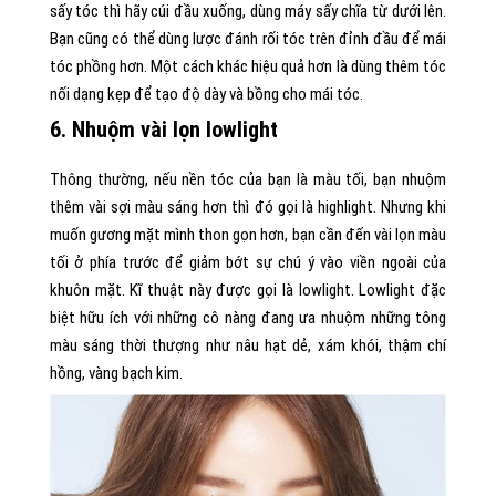
sấy tóc thì hãy cúi đầu xuống, dùng máy sấy chĩa từ dưới lên.
Bạn cũng có thể dùng lược đánh rối tóc trên đỉnh đầu để mái
tóc phồng hơn. Một cách khác hiệu quả hơn là dùng thêm tóc
nối dạng kẹp để tạo độ dày và bồng cho mái tóc.
6. Nhuộm vài lọn lowlight
Thông thường, nếu nền tóc của bạn là màu tối, bạn nhuộm
thêm vài sợi màu sáng hơn thì đó gọi là highlight. Nhưng khi
muốn gương mặt mình thon gọn hơn, bạn cần đến vài lọn màu
tối ở phía trước để giảm bớt sự chú ý vào viền ngoài của
khuôn mặt. Kĩ thuật này được gọi là lowlight. Lowlight đặc
biệt hữu ích với những cô nàng đang ưa nhuộm những tông
màu sáng thời thượng như nâu hạt dẻ, xám khói, thậm chí
hồng, vàng bạch kim.