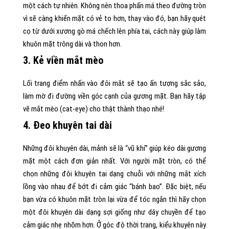
một cách tự nhiên. Không nên thoa phấn má theo đường tròn
vì sẽ càng khiến mặt có vẻ to hơn, thay vào đó, bạn hãy quét
cọ từ dưới xương gò má chếch lên phía tai, cách này giúp làm
khuôn mặt trông dài và thon hơn.
3. Kẻ viền mắt mèo
Lối trang điểm nhấn vào đôi mắt sẽ tạo ấn tượng sắc sảo,
làm mờ đi đường viền góc cạnh của gương mặt. Bạn hãy tập
vẽ mắt mèo (cat-eye) cho thật thành thạo nhé!
4. Đeo khuyên tai dài
Những đôi khuyên dài, mảnh sẽ là “vũ khí” giúp kéo dài gương
mặt một cách đơn giản nhất. Với người mặt tròn, có thể
chọn những đôi khuyên tai dạng chuỗi với những mắt xích
lồng vào nhau để bớt đi cảm giác “bánh bao”. Đặc biệt, nếu
bạn vừa có khuôn mặt tròn lại vừa để tóc ngắn thì hãy chọn
một đôi khuyên dài dạng sợi giống như dây chuyền để tạo
cảm giác nhẹ nhõm hơn. Ở góc độ thời trang, kiểu khuyên này