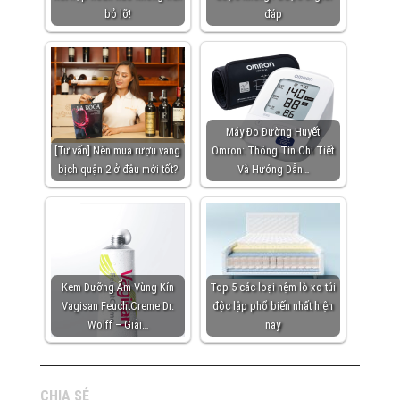
bỏ lỡ!
đáp
Máy Đo Đường Huyết
[Tư vấn] Nên mua rượu vang
Omron: Thông Tin Chi Tiết
bịch quận 2 ở đâu mới tốt?
Và Hướng Dẫn…
Kem Dưỡng Ẩm Vùng Kín
Top 5 các loại nệm lò xo túi
Vagisan FeuchtCreme Dr.
độc lập phổ biến nhất hiện
Wolff – Giải…
nay
CHIA SẺ