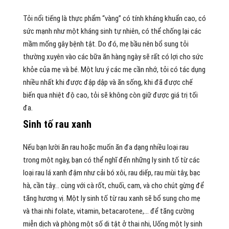
Tỏi nổi tiếng là thực phẩm “vàng” có tính kháng khuẩn cao, có
sức mạnh như một kháng sinh tự nhiên, có thể chống lại các
mầm mống gây bệnh tật. Do đó, mẹ bầu nên bổ sung tỏi
thường xuyên vào các bữa ăn hàng ngày sẽ rất có lợi cho sức
khỏe của mẹ và bé. Một lưu ý các mẹ cần nhớ, tỏi có tác dụng
nhiều nhất khi được đập dập và ăn sống, khi đã được chế
biến qua nhiệt độ cao, tỏi sẽ không còn giữ được giá trị tối
đa.
Sinh tố rau xanh
Nếu bạn lười ăn rau hoặc muốn ăn đa dạng nhiều loại rau
trong một ngày, bạn có thể nghĩ đến những ly sinh tố từ các
loại rau lá xanh đậm như cải bó xôi, rau diếp, rau mùi tây, bạc
hà, cần tây… cùng với cà rốt, chuối, cam, và cho chút gừng để
tăng hương vị. Một ly sinh tố từ rau xanh sẽ bổ sung cho mẹ
và thai nhi folate, vitamin, betacarotene,… để tăng cường
miễn dịch và phòng một số di tật ở thai nhi, Uống một ly sinh