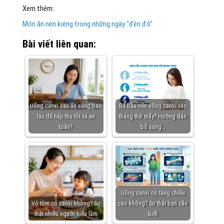
Xem thêm:
Món ăn nên kiêng trong những ngày “đèn đỏ”
Bài viết liên quan:
Uống canxi sau ăn sáng bao
Bà bầu nên uống canxi vào
lâu để hấp thu tốt và an
tháng thứ mấy? Hướng dẫn
toàn?
bổ sung…
Uống canxi có tăng chiều
Vỏ tôm có canxi không? Sự
cao không? Sự thật bạn cần
thật nhiều người hiểu lầm
biết