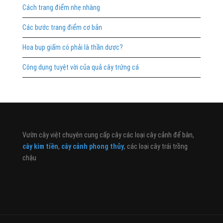
Cách trang điểm nhẹ nhàng
Các bước trang điểm cơ bản
Hoa bụp giấm có phải là thần dược?
Công dụng tuyệt vời của quả cây trứng cá
Vườn cây việt chuyên cung cấp cây các loại cây cảnh để bàn,
cây kim tiền
,
cây cảnh phong thủy
, các loại cây trái trồng
chậu