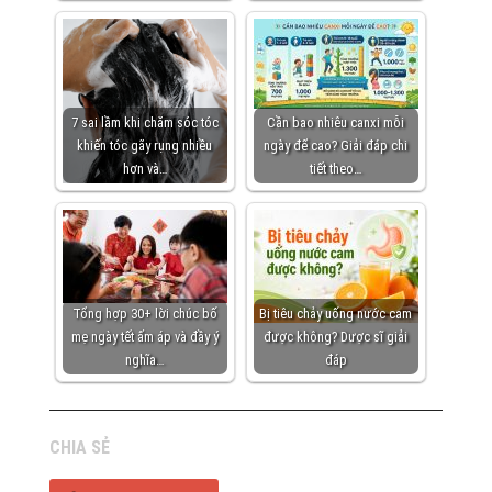
7 sai lầm khi chăm sóc tóc
Cần bao nhiêu canxi mỗi
khiến tóc gãy rụng nhiều
ngày để cao? Giải đáp chi
hơn và…
tiết theo…
Tổng hợp 30+ lời chúc bố
Bị tiêu chảy uống nước cam
mẹ ngày tết ấm áp và đầy ý
được không? Dược sĩ giải
nghĩa…
đáp
CHIA SẺ