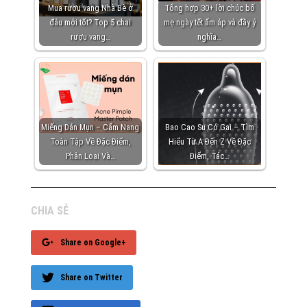
Mua rượu vang Nhà Bè ở
Tổng hợp 30+ lời chúc bố
đâu mới tốt? Top 5 chai
mẹ ngày tết ấm áp và đầy ý
rượu vang…
nghĩa…
Miếng Dán Mụn – Cẩm Nang
Bao Cao Su Có Gai – Tìm
Toàn Tập Về Đặc Điểm,
Hiểu Từ A Đến Z Về Đặc
Phân Loại Và…
Điểm, Tác…
CHIA SẺ
Share on Google+
Share on Twitter