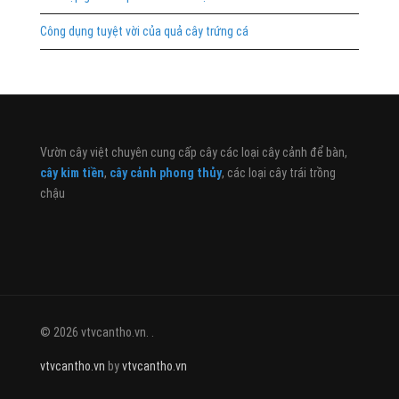
Công dụng tuyệt vời của quả cây trứng cá
Vườn cây việt chuyên cung cấp cây các loại cây cảnh để bàn,
cây kim tiền
,
cây cảnh phong thủy
, các loại cây trái trồng
chậu
© 2026 vtvcantho.vn. .
vtvcantho.vn
by
vtvcantho.vn