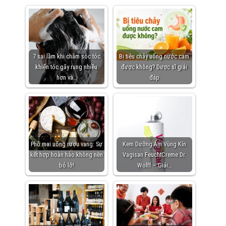
7 sai lầm khi chăm sóc tóc
Bị tiêu chảy uống nước cam
khiến tóc gãy rụng nhiều
được không? Dược sĩ giải
hơn và…
đáp
Phô mai uống rượu vang: Sự
Kem Dưỡng Ẩm Vùng Kín
kết hợp hoàn hảo không nên
Vagisan FeuchtCreme Dr.
bỏ lỡ!
Wolff – Giải…