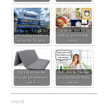
7 sai lầm khi chăm sóc tóc
TOP cửa hàng bán nệm cao
khiến tóc gãy rụng nhiều
su non Cần Thơ giá rẻ
hơn và…
Top 4 địa chỉ mua nệm
Thuốc giảm cân Tiến Hạnh
mỏng gấp gọn online uy tín,
có an toàn không? Những
giá rẻ
điều cần…
CHIA SẺ