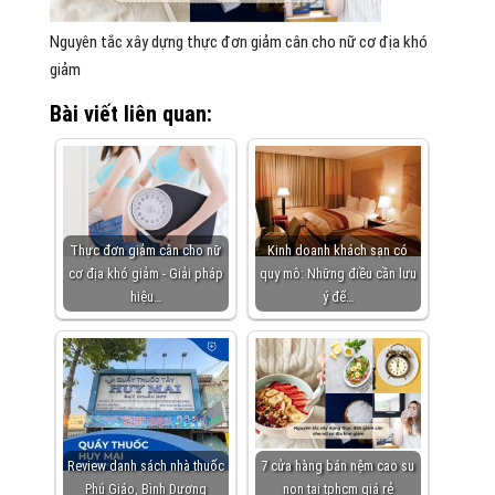
Nguyên tắc xây dựng thực đơn giảm cân cho nữ cơ địa khó
giảm
Bài viết liên quan:
Thực đơn giảm cân cho nữ
Kinh doanh khách sạn có
cơ địa khó giảm - Giải pháp
quy mô: Những điều cần lưu
hiệu…
ý để…
Review danh sách nhà thuốc
7 cửa hàng bán nệm cao su
Phú Giáo, Bình Dương
non tại tphcm giá rẻ