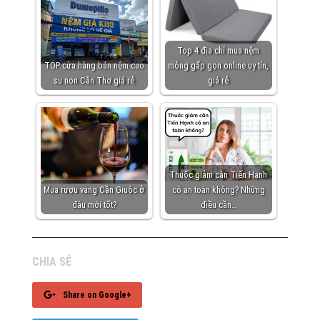
Top 4 địa chỉ mua nệm
TOP cửa hàng bán nệm cao
mỏng gấp gọn online uy tín,
su non Cần Thơ giá rẻ
giá rẻ
Thuốc giảm cân Tiến Hạnh
Mua rượu vang Cần Giuộc ở
có an toàn không? Những
đâu mới tốt?
điều cần…
CHIA SẺ
Share on Google+