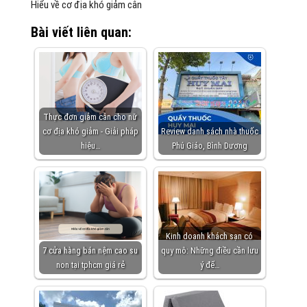
Hiểu về cơ địa khó giảm cân
Bài viết liên quan:
Thực đơn giảm cân cho nữ
cơ địa khó giảm - Giải pháp
Review danh sách nhà thuốc
hiệu…
Phú Giáo, Bình Dương
Kinh doanh khách sạn có
7 cửa hàng bán nệm cao su
quy mô: Những điều cần lưu
non tại tphcm giá rẻ
ý để…