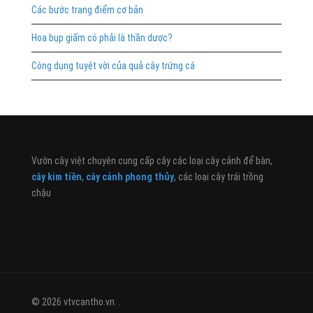
Các bước trang điểm cơ bản
Hoa bụp giấm có phải là thần dược?
Công dụng tuyệt vời của quả cây trứng cá
Vườn cây việt chuyên cung cấp cây các loại cây cảnh để bàn,
cây kim tiền
,
cây cảnh phong thủy
, các loại cây trái trồng
chậu
© 2026 vtvcantho.vn. .