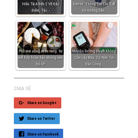
Hiểu Từ A Đến Z Về Đặc
Omron: Thông Tin Chi Tiết
Điểm, Tác…
Và Hướng Dẫn…
Phô mai uống rượu vang: Sự
Máy Đo Đường Huyết Không
kết hợp hoàn hảo không nên
Cần Lấy Máu: Có Nên Tin
bỏ lỡ!
Vào Công…
CHIA SẺ
Share on Google+
Share on Twitter
Share on Facebook