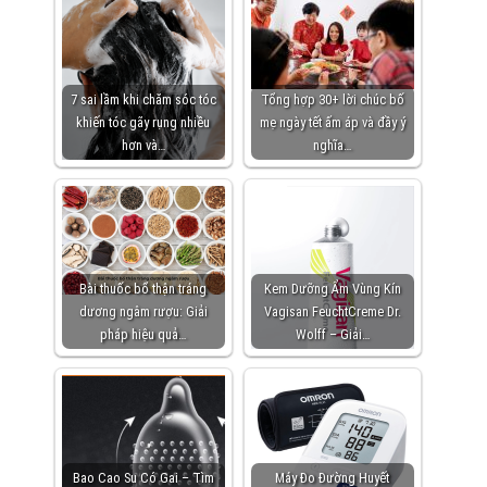
7 sai lầm khi chăm sóc tóc
Tổng hợp 30+ lời chúc bố
khiến tóc gãy rụng nhiều
mẹ ngày tết ấm áp và đầy ý
hơn và…
nghĩa…
Bài thuốc bổ thận tráng
Kem Dưỡng Ẩm Vùng Kín
dương ngâm rượu: Giải
Vagisan FeuchtCreme Dr.
pháp hiệu quả…
Wolff – Giải…
Bao Cao Su Có Gai – Tìm
Máy Đo Đường Huyết