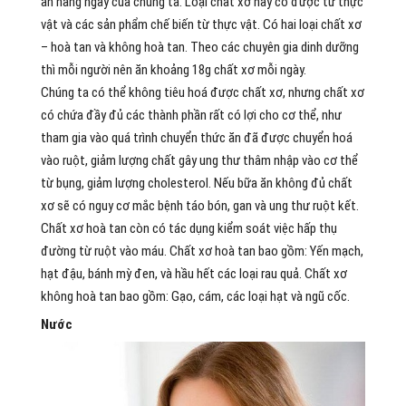
ăn hàng ngày của chúng ta. Loại chất xơ này có được từ thực
vật và các sản phẩm chế biến từ thực vật. Có hai loại chất xơ
– hoà tan và không hoà tan. Theo các chuyên gia dinh dưỡng
thì mỗi người nên ăn khoảng 18g chất xơ mỗi ngày.
Chúng ta có thể không tiêu hoá được chất xơ, nhưng chất xơ
có chứa đầy đủ các thành phần rất có lợi cho cơ thể, như
tham gia vào quá trình chuyển thức ăn đã được chuyển hoá
vào ruột, giảm lượng chất gây ung thư thâm nhập vào cơ thể
từ bụng, giảm lượng cholesterol. Nếu bữa ăn không đủ chất
xơ sẽ có nguy cơ mắc bệnh táo bón, gan và ung thư ruột kết.
Chất xơ hoà tan còn có tác dụng kiểm soát việc hấp thụ
đường từ ruột vào máu. Chất xơ hoà tan bao gồm: Yến mạch,
hạt đậu, bánh mỳ đen, và hầu hết các loại rau quả. Chất xơ
không hoà tan bao gồm: Gạo, cám, các loại hạt và ngũ cốc.
Nước