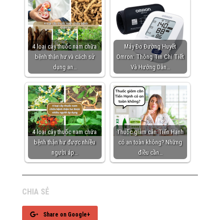
4 loại cây thuốc nam chữa
Máy Đo Đường Huyết
bệnh thận hư và cách sử
Omron: Thông Tin Chi Tiết
dụng an…
Và Hướng Dẫn…
4 loại cây thuốc nam chữa
Thuốc giảm cân Tiến Hạnh
bệnh thận hư được nhiều
có an toàn không? Những
người áp…
điều cần…
CHIA SẺ
Share on Google+