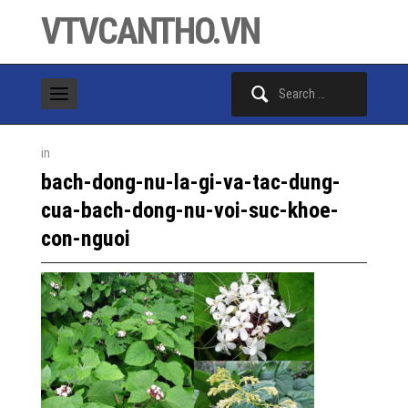
VTVCANTHO.VN
Search
for:
in
bach-dong-nu-la-gi-va-tac-dung-
cua-bach-dong-nu-voi-suc-khoe-
con-nguoi