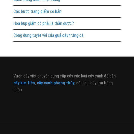
Các bước trang điểm cơ bản
Hoa bụp giấm có phải là thần dược?
Công dụng tuyệt vời của quả cây trứng cá
Vườn cây việt chuyên cung cấp cây các loại cây cảnh để bàn,
cây kim tiền
,
cây cảnh phong thủy
, các loại cây trái trồng
chậu