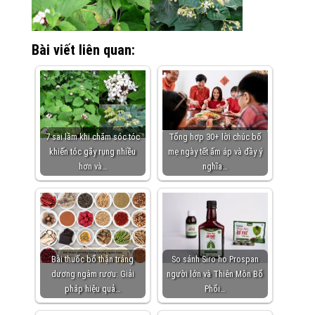
Bài viết liên quan:
7 sai lầm khi chăm sóc tóc
Tổng hợp 30+ lời chúc bố
khiến tóc gãy rụng nhiều
mẹ ngày tết ấm áp và đầy ý
hơn và…
nghĩa…
Bài thuốc bổ thận tráng
So sánh Siro ho Prospan
dương ngâm rượu: Giải
người lớn và Thiên Môn Bổ
pháp hiệu quả…
Phổi…