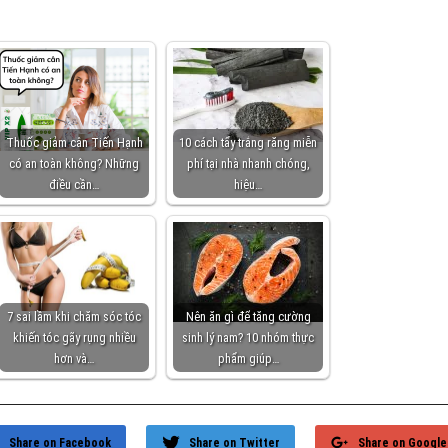
Thuốc giảm cân Tiến Hạnh
10 cách tẩy trắng răng miễn
có an toàn không? Những
phí tại nhà nhanh chóng,
điều cần…
hiệu…
7 sai lầm khi chăm sóc tóc
Nên ăn gì để tăng cường
khiến tóc gãy rụng nhiều
sinh lý nam? 10 nhóm thực
hơn và…
phẩm giúp…
Share on Facebook
Share on Twitter
Share on Google