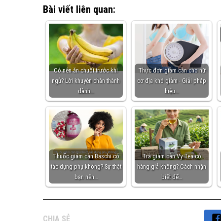
Bài viết liên quan:
Có nên ăn chuối trước khi
Thực đơn giảm cân cho nữ
ngủ? Lời khuyên chân thành
cơ địa khó giảm - Giải pháp
dành…
hiệu…
Thuốc giảm cân Baschi có
Trà giảm cân Vy Tea có
tác dụng phụ không? Sự thật
hàng giả không? Cách nhận
bạn nên…
biết để…
CHIA SẺ