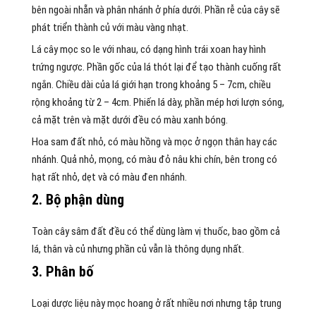
bên ngoài nhẵn và phân nhánh ở phía dưới. Phần rễ của cây sẽ
phát triển thành củ với màu vàng nhạt.
Lá cây mọc so le với nhau, có dạng hình trái xoan hay hình
trứng ngược. Phần gốc của lá thót lại để tạo thành cuống rất
ngắn. Chiều dài của lá giới hạn trong khoảng 5 – 7cm, chiều
rộng khoảng từ 2 – 4cm. Phiến lá dày, phần mép hơi lượn sóng,
cả mặt trên và mặt dưới đều có màu xanh bóng.
Hoa sam đất nhỏ, có màu hồng và mọc ở ngọn thân hay các
nhánh. Quả nhỏ, mọng, có màu đỏ nâu khi chín, bên trong có
hạt rất nhỏ, dẹt và có màu đen nhánh.
2. Bộ phận dùng
Toàn cây sâm đất đều có thể dùng làm vị thuốc, bao gồm cả
lá, thân và củ nhưng phần củ vẫn là thông dụng nhất.
3. Phân bố
Loại dược liệu này mọc hoang ở rất nhiều nơi nhưng tập trung