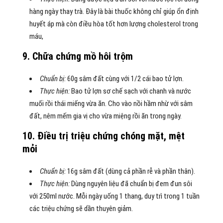
hàng ngày thay trà. Đây là bài thuốc không chỉ giúp ổn định
huyết áp mà còn điều hòa tốt hơn lượng cholesterol trong
máu,
9. Chữa chứng mồ hôi trộm
Chuẩn bị:
60g sâm đất cùng với 1/2 cái bao tử lợn.
Thực hiện:
Bao tử lợn sơ chế sạch với chanh và nước
muối rồi thái miếng vừa ăn. Cho vào nồi hầm nhừ với sâm
đất, nêm mếm gia vị cho vừa miệng rồi ăn trong ngày.
10. Điều trị triệu chứng chóng mặt, mệt
mỏi
Chuẩn bị:
16g sâm đất (dùng cả phần rễ và phần thân).
Thực hiện:
Dùng nguyên liệu đã chuẩn bị đem đun sôi
với 250ml nước. Mỗi ngày uống 1 thang, duy trì trong 1 tuần
các triệu chứng sẽ dần thuyên giảm.