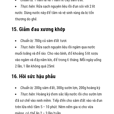
Thực hiện:
Rửa sạch nguyên liệu rồi đun sôi với 2 lít
nước. Dùng nước này để tắm và vệ sinh vùng da bị tổn
thương do ghẻ.
15. Giảm đau xương khớp
Chuẩn bị:
700g củ sâm đất tươi.
Thực hiện:
Rửa sạch nguyên liệu rồi ngâm qua nước
muối loãng và để ráo. Cho vào bình, đổ khoảng 5 lít rượu
vào ngâm và đậy nắm kín, để trong 6 tháng. Mỗi ngày uống
2 lần, 1 lần không quá 25ml.
16. Hồi sức hậu phẫu
Chuẩn bị:
200g sâm đất, 300g sườn lợn, 200g hoàng kỳ.
Thực hiện:
Hoàng kỳ đem sắc lấy nước rồi cho sườn lợn
đã sơ chế vào ninh mềm. Tiếp đến cho sâm đất vào và đun
trên lửa nhỏ tầm 5 – 10 phút. Nêm nếm gia vị cho vừa
miệng, có thể ăn 2 – 3 lần/tuần.