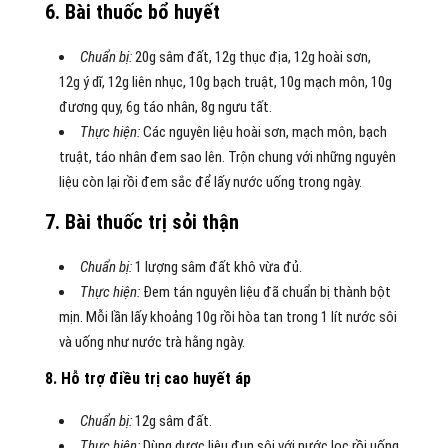
6. Bài thuốc bổ huyết
Chuẩn bị:
20g sâm đất, 12g thục địa, 12g hoài sơn,
12g ý dĩ, 12g liên nhục, 10g bạch truật, 10g mạch môn, 10g
đương quy, 6g táo nhân, 8g ngưu tất.
Thực hiện:
Các nguyên liệu hoài sơn, mạch môn, bạch
truật, táo nhân đem sao lên. Trộn chung với những nguyên
liệu còn lại rồi đem sắc để lấy nước uống trong ngày.
7. Bài thuốc trị sỏi thận
Chuẩn bị:
1 lượng sâm đất khô vừa đủ.
Thực hiện:
Đem tán nguyên liệu đã chuẩn bị thành bột
mịn. Mỗi lần lấy khoảng 10g rồi hòa tan trong 1 lít nước sôi
và uống như nước trà hằng ngày.
8. Hỗ trợ điều trị cao huyết áp
Chuẩn bị:
12g sâm đất.
Thực hiện:
Dùng dược liệu đun sôi với nước lọc rồi uống