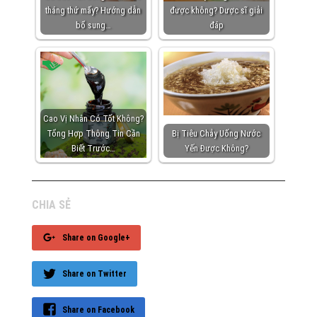
tháng thứ mấy? Hướng dẫn
được không? Dược sĩ giải
bổ sung…
đáp
Cao Vị Nhân Có Tốt Không?
Tổng Hợp Thông Tin Cần
Bị Tiêu Chảy Uống Nước
Biết Trước…
Yến Được Không?
CHIA SẺ
Share on Google+
Share on Twitter
Share on Facebook