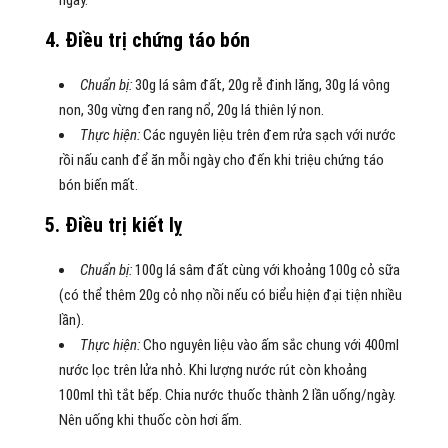
ngày.
4. Điều trị chứng táo bón
Chuẩn bị:
30g lá sâm đất, 20g rễ đinh lăng, 30g lá vông
non, 30g vừng đen rang nổ, 20g lá thiên lý non.
Thực hiện:
Các nguyên liệu trên đem rửa sạch với nước
rồi nấu canh để ăn mỗi ngày cho đến khi triệu chứng táo
bón biến mất.
5. Điều trị kiết lỵ
Chuẩn bị:
100g lá sâm đất cùng với khoảng 100g cỏ sữa
(có thể thêm 20g cỏ nhọ nồi nếu có biểu hiện đại tiện nhiều
lần).
Thực hiện:
Cho nguyên liệu vào ấm sắc chung với 400ml
nước lọc trên lửa nhỏ. Khi lượng nước rút còn khoảng
100ml thì tắt bếp. Chia nước thuốc thành 2 lần uống/ngày.
Nên uống khi thuốc còn hơi ấm.