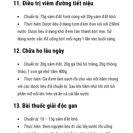
11. Điều trị viêm đường tiết niệu
Chuẩn bị:
75g sâm đất tươi cùng với 20g sâm đất khô.
Thực hiện:
Dược liệu ở dạng tươi đem đun sôi với 250ml
nước. Dược liệu ở dạng khô đem tán thành bột mịn. Sử
dùng nước sắc để uống bột mỗi ngày 1 lần vào buổi sáng.
12. Chữa ho lâu ngày
Chuẩn
bị:
20g sâm đất, 20g gà thủ hô trắng, 20g thông
thảo, 1 con gà nhỏ tầm 400g.
Thực hiện:
Gà đem làm sạch rồi cho vào nồi hầm chung
với các dược liệu đã chuẩn bị. Sau khi hầm nhừ thì vớt bỏ
phần mỡ nổi lên trên và ăn cả cái lẫn nước.
13. Bài thuốc giải độc gan
Chuẩn bị:
10 – 15g sâm đất khô.
Thực hiện:
Đem nguyên liệu đi sắc lấy nước rồi uống