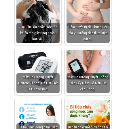
7 sai lầm khi chăm sóc tóc
Bấm huyệt trị đau bụng tiêu
khiến tóc gãy rụng nhiều
chảy: Hướng dẫn thực hiện
hơn và…
đúng…
Máy Đo Đường Huyết
Máy Đo Đường Huyết Không
Omron: Thông Tin Chi Tiết
Cần Lấy Máu: Có Nên Tin
Và Hướng Dẫn…
Vào Công…
Bà bầu nên uống canxi vào
Bị tiêu chảy uống nước cam