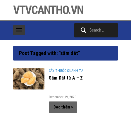
VTVCANTHO.VN
Search
for:
Post Tagged with: "sâm đất"
CÂY THUỐC QUANH TA
Sâm Đất từ A – Z
December 19, 2020
Đọc thêm »