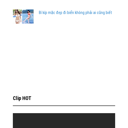
Bí kíp mặc đẹp đi biển không phải ai cũng biết
Clip HOT