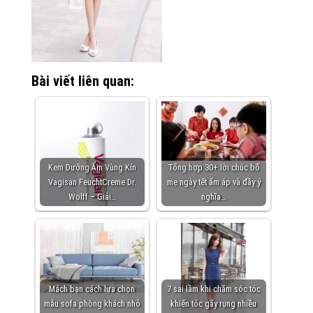
Bài viết liên quan:
Kem Dưỡng Ẩm Vùng Kín
Tổng hợp 30+ lời chúc bố
Vagisan FeuchtCreme Dr.
mẹ ngày tết ấm áp và đầy ý
Wolff – Giải…
nghĩa…
Mách bạn cách lựa chọn
7 sai lầm khi chăm sóc tóc
mẫu sofa phòng khách nhỏ
khiến tóc gãy rụng nhiều