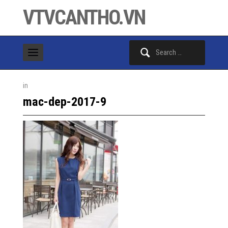
VTVCANTHO.VN
Search
for:
in
mac-dep-2017-9