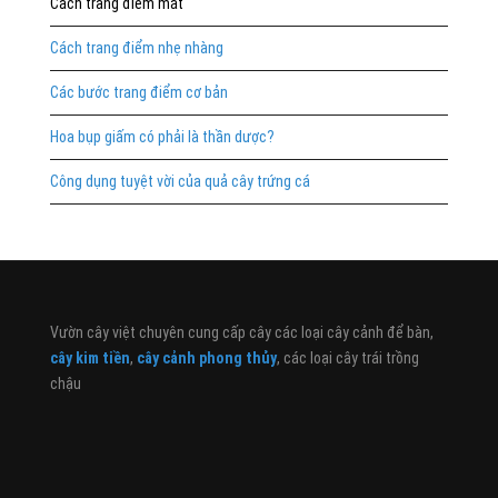
Cách trang điểm mắt
Cách trang điểm nhẹ nhàng
Các bước trang điểm cơ bản
Hoa bụp giấm có phải là thần dược?
Công dụng tuyệt vời của quả cây trứng cá
Vườn cây việt chuyên cung cấp cây các loại cây cảnh để bàn,
cây kim tiền
,
cây cảnh phong thủy
, các loại cây trái trồng
chậu