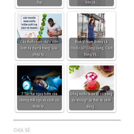
đẹp
hơn và…
Cây thuốc nam chữa viêm
Bình Vị Nam Bivina Là
loét dạ dày tá tràng: Giải
Thuốc Gì? Công Dụng, Cách
pháp tự…
Dùng Và…
7 Tác hại nguy hiểm của
Uống nước lá tía tô có trắng
chứng mất ngủ và cách cải
da không? Sự thật và cách
thiện từ…
dùng…
CHIA SẺ