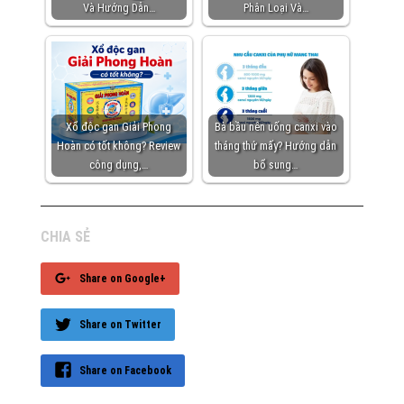
Và Hướng Dẫn…
Phân Loại Và…
Xổ độc gan Giải Phong
Bà bầu nên uống canxi vào
Hoàn có tốt không? Review
tháng thứ mấy? Hướng dẫn
công dụng,…
bổ sung…
CHIA SẺ
Share on Google+
Share on Twitter
Share on Facebook