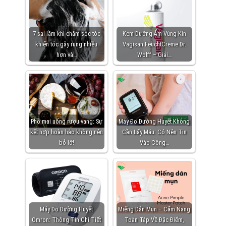
7 sai lầm khi chăm sóc tóc
Kem Dưỡng Ẩm Vùng Kín
khiến tóc gãy rụng nhiều
Vagisan FeuchtCreme Dr.
hơn và…
Wolff – Giải…
Phô mai uống rượu vang: Sự
Máy Đo Đường Huyết Không
kết hợp hoàn hảo không nên
Cần Lấy Máu: Có Nên Tin
bỏ lỡ!
Vào Công…
Máy Đo Đường Huyết
Miếng Dán Mụn – Cẩm Nang
Omron: Thông Tin Chi Tiết
Toàn Tập Về Đặc Điểm,