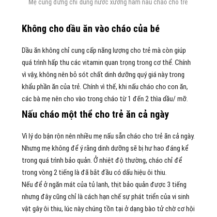
Mẹ cùng đừng chỉ dùng nước xương hầm nấu cháo cho trẻ
Không cho dầu ăn vào cháo của bé
Dầu ăn không chỉ cung cấp năng lượng cho trẻ mà còn giúp
quá trình hấp thu các vitamin quan trọng trong cơ thể. Chính
vì vậy, không nên bỏ sót chất dinh dưỡng quý giá này trong
khẩu phần ăn của trẻ. Chính vì thế, khi nấu cháo cho con ăn,
các bà mẹ nên cho vào trong cháo từ 1 đến 2 thìa dầu/ mỡ.
Nấu cháo một thể cho trẻ ăn cả ngày
Vì lý do bận rộn nên nhiều mẹ nấu sẵn cháo cho trẻ ăn cả ngày.
Nhưng mẹ không để ý rằng dinh dưỡng sẽ bị hư hao đáng kể
trong quá trình bảo quản. Ở nhiệt độ thường, cháo chỉ để
trong vòng 2 tiếng là đã bắt đầu có dấu hiệu ôi thiu.
Nếu để ở ngăn mát của tủ lanh, thịt bảo quản được 3 tiếng
nhưng đây cũng chỉ là cách hạn chế sự phát triển của vi sinh
vật gây ôi thiu, lúc này chúng tồn tại ở dạng bào tử chờ cơ hội