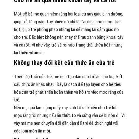
Một số bà mẹ quan niệm rằng hai loại củ này giàu dinh dưỡng,
giúp trẻ tăng cân. Tuy nhiên nó chỉ là đại diện cho nhóm tinh
bột, giúp trẻ phổng phao nhưng lại dễ mang lại cảm giác no
cho trẻ. Đặc biệt không nên thay thế rau xanh bằng khoai tây
và cà rốt. Vì như vậy, trẻ sẽ rơi vào trạng thái thừa bột nhưng
lại thiếu vitamin.
Không thay đổi kết cấu thức ăn của trẻ
Theo độ tuổi của trẻ, mẹ nên tập dần cho trẻ ăn các loại kết
cấu thức ăn khác nhau. Đây là cách để tập luyện cho hệ tiêu
hóa của trẻ phát triển hoàn thiện và hỗ trợ việc mọc răng của
trẻ.
Nếu mẹ quá lạm dụng máy xay sinh tố sẽ khiến cho trẻ lớn
mọc răng rồi nhưng nếu ăn thức to và cứng vẫn sẽ bị nôn ói. Vì
vậy mà mẹ nên chuyển đổi dần dần để trẻ dễ thích nghi với
các loại món ăn mới.