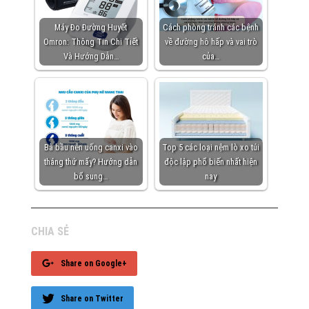
Máy Đo Đường Huyết
Cách phòng tránh các bệnh
Omron: Thông Tin Chi Tiết
về đường hô hấp và vai trò
Và Hướng Dẫn…
của…
Bà bầu nên uống canxi vào
Top 5 các loại nệm lò xo túi
tháng thứ mấy? Hướng dẫn
độc lập phổ biến nhất hiện
bổ sung…
nay
CHIA SẺ
Share on Google+
Share on Twitter