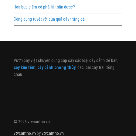
Hoa bụp giấm có phải là thần dược?
Công dụng tuyệt vời của quả cây trứng cá
Vườn cây việt chuyên cung cấp cây các loại cây cảnh để bàn,
cây kim tiền
,
cây cảnh phong thủy
, các loại cây trái trồng
chậu
© 2026 vtvcantho.vn. .
vtvcantho.vn
by
vtvcantho.vn