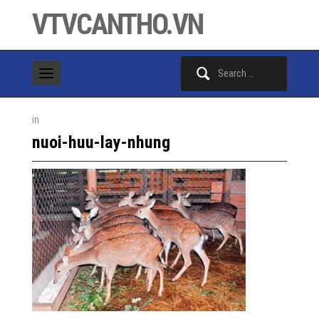
VTVCANTHO.VN
Search
for:
in
nuoi-huu-lay-nhung