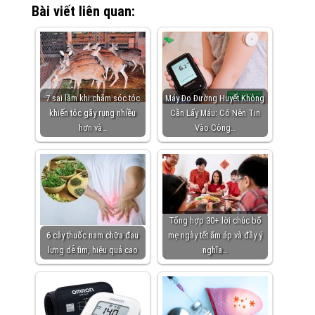
Bài viết liên quan:
7 sai lầm khi chăm sóc tóc
Máy Đo Đường Huyết Không
khiến tóc gãy rụng nhiều
Cần Lấy Máu: Có Nên Tin
hơn và…
Vào Công…
Tổng hợp 30+ lời chúc bố
6 cây thuốc nam chữa đau
mẹ ngày tết ấm áp và đầy ý
lưng dễ tìm, hiệu quả cao
nghĩa…