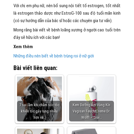
Với chị em phụ nữ, nên bổ sung nội tiết tố estrogen, tốt nhất
là estrogen thảo dược như EstroG-100 sau độ tuổi mãn kinh
(có sự hướng dẫn của bác sĩ hoặc các chuyên gia tư vấn).
Mong rằng bài viết về bệnh loãng xương ở người cao tuổi trên
đây sẽ hữu ích với các bạn!
Xem thêm
Những điều nên biết về bệnh trùng roi ở nữ giới
Bài viết liên quan:
7 sai lầm khi chăm sóc tóc
Kem Dưỡng Ẩm Vùng Kín
khiến tóc gãy rụng nhiều
Vagisan FeuchtCreme Dr.
hơn và…
Wolff – Giải…