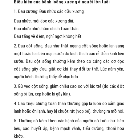
Biểu hiện của bệnh loãng xương ở người lớn tuổi
1. Đau xương: Đau nhức các đầu xương.
Đau nhức, mỏi dọc các xương dài.
Đau nhức như châm chích toàn thân.
Đau tăng về đêm, nghỉ ngơi không hết.
2. Đau cột sống, đau như thắt ngang cột sống hoặc lan sang
một hoặc hai bên mạn sườn do kích thích các rễ thần kinh liên
sườn. Đau cột sống thường kèm theo co cứng các cơ dọc
cột sống gây đau, giật cơ khi thay đổi tư thế. Lúc nằm yên,
người bệnh thường thấy dễ chịu hơn.
3. Gù vẹo cột sống, giảm chiều cao so với lúc trẻ (do các đốt
sống bị lún, xẹp hoặc bị gãy lún).
4. Các triệu chứng toàn thân thường gặp là luôn có cảm giác
lạnh hoặc ớn lạnh, hay bị chuột rút (vọp bẻ), thường ra mồ hôi.
5. Thường có kèm theo các bệnh của người có tuổi như: béo
bệu, cao huyết áp, bệnh mạch vành, tiểu đường, thoái hóa
khớp…