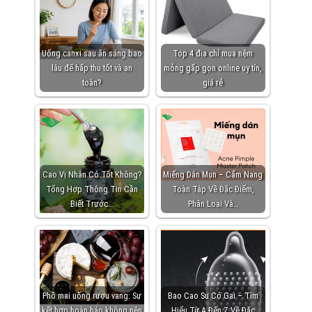
Uống canxi sau ăn sáng bao
Top 4 địa chỉ mua nệm
lâu để hấp thu tốt và an
mỏng gấp gọn online uy tín,
toàn?
giá rẻ
Cao Vị Nhân Có Tốt Không?
Miếng Dán Mụn – Cẩm Nang
Tổng Hợp Thông Tin Cần
Toàn Tập Về Đặc Điểm,
Biết Trước…
Phân Loại Và…
Phô mai uống rượu vang: Sự
Bao Cao Su Có Gai – Tìm
kết hợp hoàn hảo không nên
Hiểu Từ A Đến Z Về Đặc