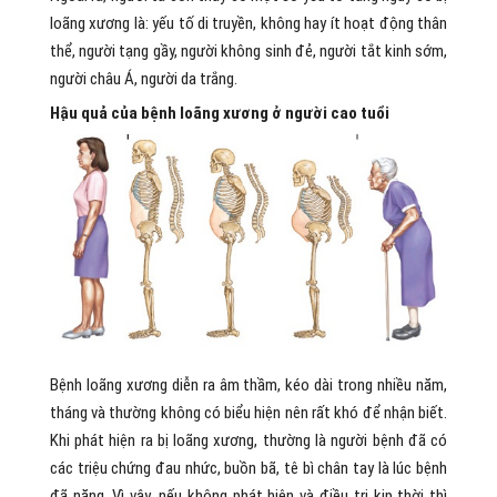
loãng xương là: yếu tố di truyền, không hay ít hoạt động thân
thể, người tạng gầy, người không sinh đẻ, người tắt kinh sớm,
người châu Á, người da trắng.
Hậu quả của bệnh loãng xương ở người cao tuổi
Bệnh loãng xương diễn ra âm thầm, kéo dài trong nhiều năm,
tháng và thường không có biểu hiện nên rất khó để nhận biết.
Khi phát hiện ra bị loãng xương, thường là người bệnh đã có
các triệu chứng đau nhức, buồn bã, tê bì chân tay là lúc bệnh
đã nặng. Vì vậy, nếu không phát hiện và điều trị kịp thời thì