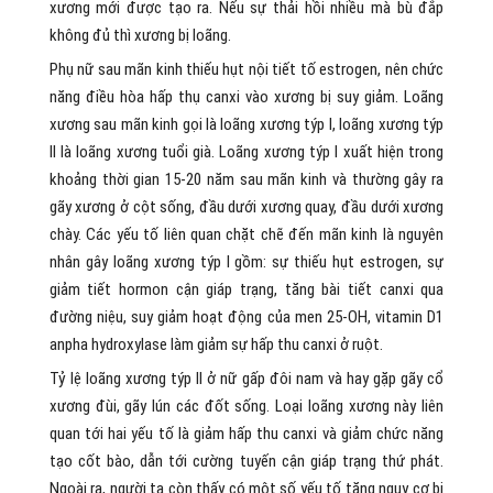
xương mới được tạo ra. Nếu sự thải hồi nhiều mà bù đắp
không đủ thì xương bị loãng.
Phụ nữ sau mãn kinh thiếu hụt nội tiết tố estrogen, nên chức
năng điều hòa hấp thụ canxi vào xương bị suy giảm. Loãng
xương sau mãn kinh gọi là loãng xương týp I, loãng xương týp
II là loãng xương tuổi già. Loãng xương týp I xuất hiện trong
khoảng thời gian 15-20 năm sau mãn kinh và thường gây ra
gãy xương ở cột sống, đầu dưới xương quay, đầu dưới xương
chày. Các yếu tố liên quan chặt chẽ đến mãn kinh là nguyên
nhân gây loãng xương týp I gồm: sự thiếu hụt estrogen, sự
giảm tiết hormon cận giáp trạng, tăng bài tiết canxi qua
đường niệu, suy giảm hoạt động của men 25-OH, vitamin D1
anpha hydroxylase làm giảm sự hấp thu canxi ở ruột.
Tỷ lệ loãng xương týp II ở nữ gấp đôi nam và hay gặp gãy cổ
xương đùi, gãy lún các đốt sống. Loại loãng xương này liên
quan tới hai yếu tố là giảm hấp thu canxi và giảm chức năng
tạo cốt bào, dẫn tới cường tuyến cận giáp trạng thứ phát.
Ngoài ra, người ta còn thấy có một số yếu tố tăng nguy cơ bị