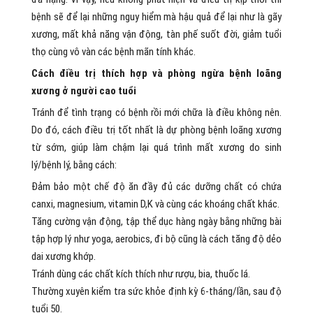
bệnh sẽ để lại những nguy hiểm mà hậu quả để lại như là gãy
xương, mất khả năng vận động, tàn phế suốt đời, giảm tuổi
thọ cùng vô vàn các bệnh mãn tính khác.
Cách điều trị thích hợp và phòng ngừa bệnh loãng
xương ở người cao tuổi
Tránh để tình trạng có bệnh rồi mới chữa là điều không nên.
Do đó, cách điều trị tốt nhất là dự phòng bệnh loãng xương
từ sớm, giúp làm chậm lại quá trình mất xương do sinh
lý/bệnh lý, bằng cách:
Đảm bảo một chế độ ăn đầy đủ các dưỡng chất có chứa
canxi, magnesium, vitamin D,K và cùng các khoáng chất khác.
Tăng cường vận động, tập thể dục hàng ngày bằng những bài
tập hợp lý như yoga, aerobics, đi bộ cũng là cách tăng độ dẻo
dai xương khớp.
Tránh dùng các chất kích thích như rượu, bia, thuốc lá.
Thường xuyên kiểm tra sức khỏe định kỳ 6‑tháng/lần, sau độ
tuổi 50.