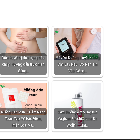
Bấm huyệt trị đau bụng tiêu
Máy Đo Đường Huyết Không
chảy: Hướng dẫn thực hiện
Cần Lấy Máu: Có Nên Tin
đúng…
Vào Công…
Miếng Dán Mụn – Cẩm Nang
Kem Dưỡng Ẩm Vùng Kín
Toàn Tập Về Đặc Điểm,
Vagisan FeuchtCreme Dr.
Phân Loại Và…
Wolff – Giải…