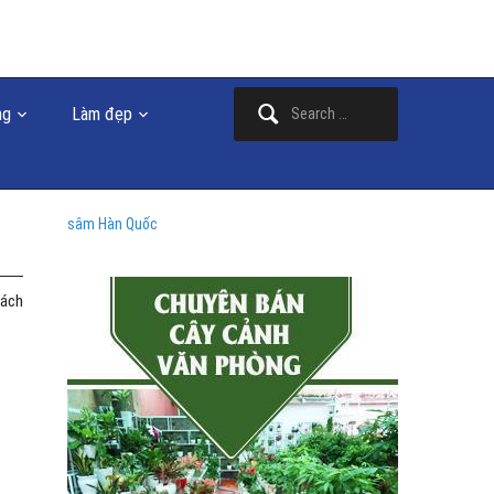
Search
ng
Làm đẹp
for:
sâm Hàn Quốc
cách