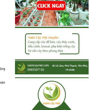
động
hiện