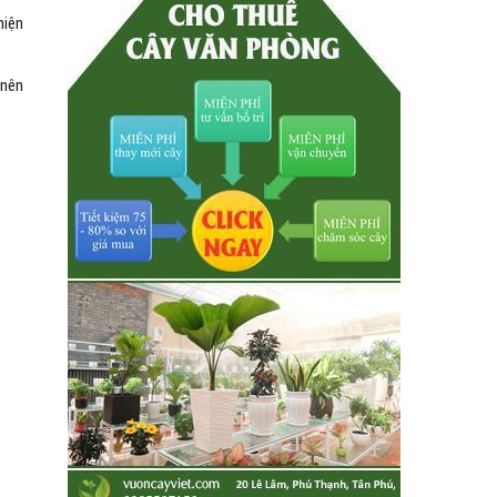
hiện
 nên