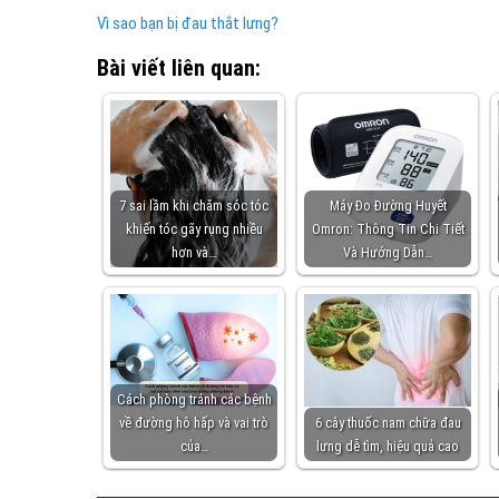
Vì sao bạn bị đau thắt lưng?
Bài viết liên quan:
7 sai lầm khi chăm sóc tóc
Máy Đo Đường Huyết
khiến tóc gãy rụng nhiều
Omron: Thông Tin Chi Tiết
hơn và…
Và Hướng Dẫn…
Cách phòng tránh các bệnh
về đường hô hấp và vai trò
6 cây thuốc nam chữa đau
của…
lưng dễ tìm, hiệu quả cao