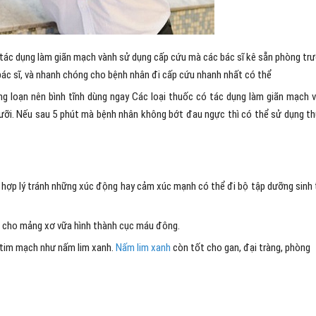
 tác dụng làm giãn mạch vành sử dụng cấp cứu mà các bác sĩ kê sẵn phòng tr
ác sĩ, và nhanh chóng cho bệnh nhân đi cấp cứu nhanh nhất có thể
g loạn nên bình tĩnh dùng ngay Các loại thuốc có tác dụng làm giãn mạch 
 lưỡi. Nếu sau 5 phút mà bệnh nhân không bớt đau ngực thì có thể sử dụng t
hợp lý tránh những xúc động hay cảm xúc mạnh có thể đi bộ tập dưỡng sinh 
iện cho mảng xơ vữa hình thành cục máu đông.
 tim mạch như nấm lim xanh.
Nấm lim xanh
còn tốt cho gan, đại tràng, phòng