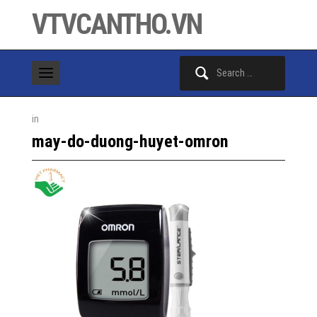
VTVCANTHO.VN
Search
for:
in
may-do-duong-huyet-omron