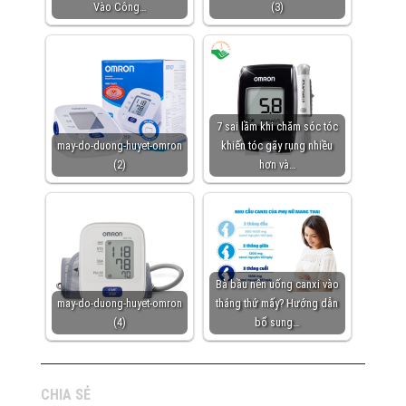
Vào Công…
(3)
7 sai lầm khi chăm sóc tóc
may-do-duong-huyet-omron
khiến tóc gãy rụng nhiều
(2)
hơn và…
Bà bầu nên uống canxi vào
may-do-duong-huyet-omron
tháng thứ mấy? Hướng dẫn
(4)
bổ sung…
CHIA SẺ