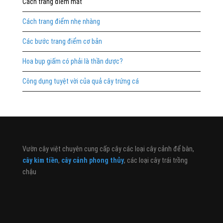
Cách trang điểm mắt
Cách trang điểm nhẹ nhàng
Các bước trang điểm cơ bản
Hoa bụp giấm có phải là thần dược?
Công dụng tuyệt vời của quả cây trứng cá
Vườn cây việt chuyên cung cấp cây các loại cây cảnh để bàn,
cây kim tiền
,
cây cảnh phong thủy
, các loại cây trái trồng
chậu