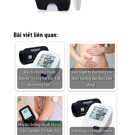
Bài viết liên quan:
Máy Đo Đường Huyết
Bấm huyệt trị đau bụng tiêu
Omron: Thông Tin Chi Tiết
chảy: Hướng dẫn thực hiện
Và Hướng Dẫn…
đúng…
Máy Đo Đường Huyết Không
Cần Lấy Máu: Có Nên Tin
may-do-duong-huyet-omron