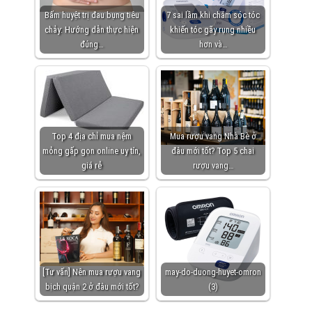
Bấm huyệt trị đau bụng tiêu
7 sai lầm khi chăm sóc tóc
chảy: Hướng dẫn thực hiện
khiến tóc gãy rụng nhiều
đúng…
hơn và…
Top 4 địa chỉ mua nệm
Mua rượu vang Nhà Bè ở
mỏng gấp gọn online uy tín,
đâu mới tốt? Top 5 chai
giá rẻ
rượu vang…
[Tư vấn] Nên mua rượu vang
may-do-duong-huyet-omron
bịch quận 2 ở đâu mới tốt?
(3)