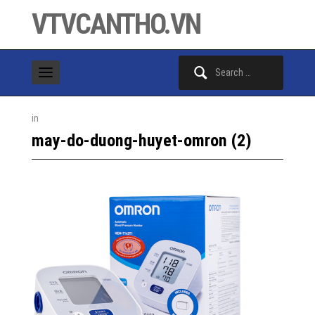
VTVCANTHO.VN
Search
for:
in
may-do-duong-huyet-omron (2)