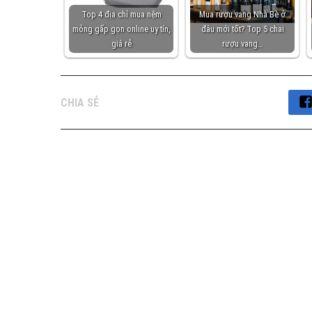
Top 4 địa chỉ mua nệm
Mua rượu vang Nhà Bè ở
mỏng gấp gọn online uy tín,
đâu mới tốt? Top 5 chai
giá rẻ
rượu vang…
CHIA SẺ