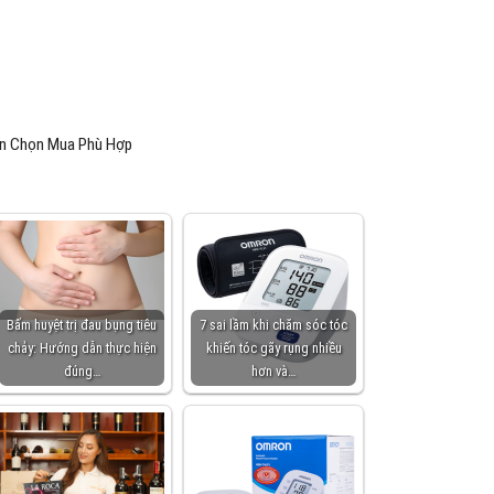
ẫn Chọn Mua Phù Hợp
Bấm huyệt trị đau bụng tiêu
7 sai lầm khi chăm sóc tóc
chảy: Hướng dẫn thực hiện
khiến tóc gãy rụng nhiều
đúng…
hơn và…