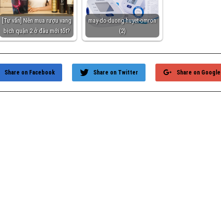
[Tư vấn] Nên mua rượu vang
may-do-duong-huyet-omron
bịch quận 2 ở đâu mới tốt?
(2)
Share on Facebook
Share on Twitter
Share on Google