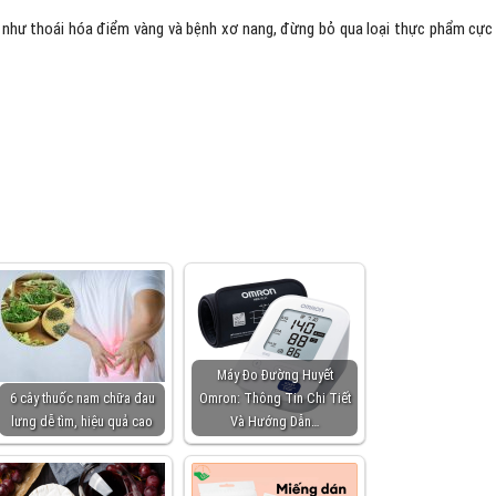
 như thoái hóa điểm vàng và bệnh xơ nang, đừng bỏ qua loại thực phẩm cực
Máy Đo Đường Huyết
6 cây thuốc nam chữa đau
Omron: Thông Tin Chi Tiết
lưng dễ tìm, hiệu quả cao
Và Hướng Dẫn…