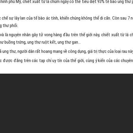
ính phủ Mỹ, chiết xuất từ lá chùm ngây có thể tiêu diệt 93% tế bào ung thư 
hế sự lây lan của tế bào ác tính, khiến chúng không thể di căn. Còn sau 7 n
g thư phổi.
và là nguyên nhân gây tử vong hàng đầu trên thế giới này, chiết xuất từ lá 
thư buồng trứng, ung thư ruột kết, ung thư gan…
ung thư, người dân rất hoang mang về công dụng, giá trị thực của loại rau này
c được đăng trên các tạp chí uy tín của thế giới, cùng ý kiến của các chuyên