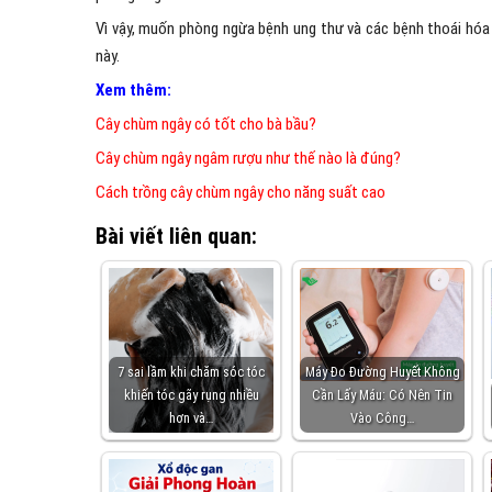
Vì vậy, muốn phòng ngừa bệnh ung thư và các bệnh thoái hóa
này.
Xem thêm:
Cây chùm ngây có tốt cho bà bầu?
Cây chùm ngây ngâm rượu như thế nào là đúng?
Cách trồng cây chùm ngây cho năng suất cao
Bài viết liên quan:
7 sai lầm khi chăm sóc tóc
Máy Đo Đường Huyết Không
khiến tóc gãy rụng nhiều
Cần Lấy Máu: Có Nên Tin
hơn và…
Vào Công…