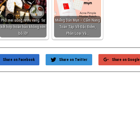
Phô mai uống rượu vang: Sự
Miếng Dán Mụn – Cẩm Nang
kết hợp hoàn hảo không nên
Toàn Tập Về Đặc Điểm,
bỏ lỡ!
Phân Loại Và…
Share on Facebook
Share on Twitter
Share on Google