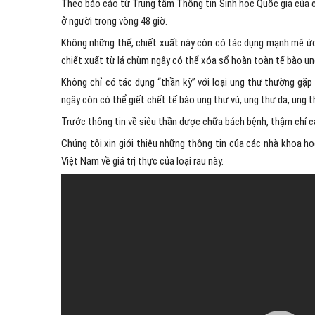
Theo báo cáo từ Trung tâm Thông tin Sinh học Quốc gia của ch
ở người trong vòng 48 giờ.
Không những thế, chiết xuất này còn có tác dụng mạnh mẽ ức c
chiết xuất từ lá chùm ngây có thể xóa sổ hoàn toàn tế bào un
Không chỉ có tác dụng “thần kỳ” với loại ung thư thường gặp 
ngây còn có thể giết chết tế bào ung thư vú, ung thư da, ung 
Trước thông tin về siêu thần dược chữa bách bệnh, thậm chí cả 
Chúng tôi xin giới thiệu những thông tin của các nhà khoa họ
Việt Nam về giá trị thực của loại rau này.