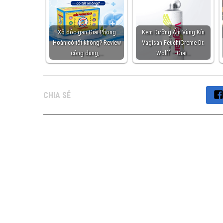
Xổ độc gan Giải Phong
Kem Dưỡng Ẩm Vùng Kín
Hoàn có tốt không? Review
Vagisan FeuchtCreme Dr.
công dụng,…
Wolff – Giải…
CHIA SẺ