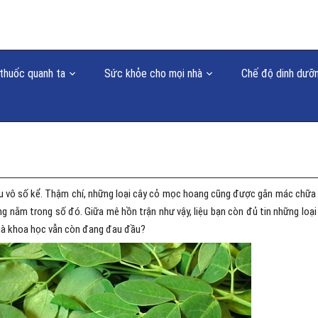
thuốc quanh ta
Sức khỏe cho mọi nhà
Chế độ dinh dưỡ
hiều vô số kể. Thậm chí, những loại cây cỏ mọc hoang cũng được gắn mác chữa
g nằm trong số đó. Giữa mê hồn trận như vậy, liệu bạn còn đủ tin những loại
nhà khoa học vẫn còn đang đau đầu?