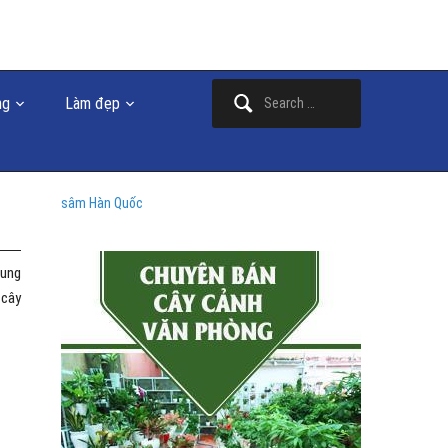
Search
ng
Làm đẹp
for:
sâm Hàn Quốc
 ung
 cây