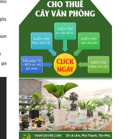
phổi
gày,
chùm
.
 gia